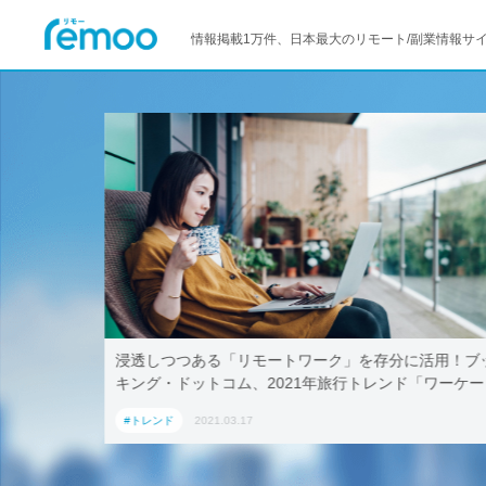
情報掲載1万件、日本最大のリモート/副業情報サ
活用！ブッ
テレワークでも取引先に贈れる「リモート手土産」、
「ワーケー
AoyamaLab
#トレンド
2021.03.17