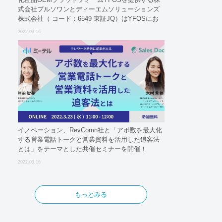
式会社プルソワンとディーエムソリューションズ
株式会社（ コード：6549 東証JQ）はYFOSにお
けるロジスティクスパートナーとしての基本合意
2022.03.16
契約を締結
イノベーション、RevComn社と「アポ数を最大化
する営業電話トークと営業資料を活用した追客法
とは」をテーマとした共催セミナーを開催！
2022.03.16
もっとみる