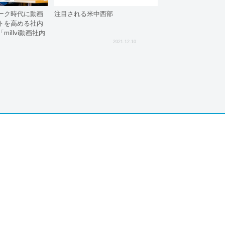
ーク時代に動画
注目される米中西部
トを高める社内
illvi動画社内
ンサルティングサ
2021.12.10
始