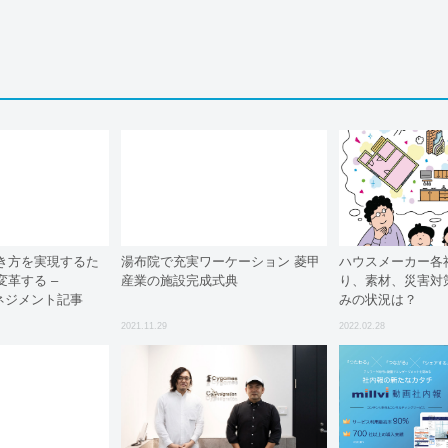
き方を実現するた
湯布院で充実ワーケーション 菱甲
ハウスメーカー各
革する –
産業の施設完成式典
り、素材、災害対
マネジメント記事
みの状況は？
2021.11.29
2022.02.28