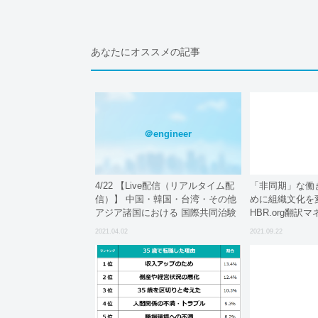
あなたにオススメの記事
＠engineer
4/22 【Live配信（リアルタイム配
「非同期」な働
信）】 中国・韓国・台湾・その他
めに組織文化を変
アジア諸国における 国際共同治験
HBR.org翻訳
の実施状況と薬事規制対応
2021.04.02
2021.09.22