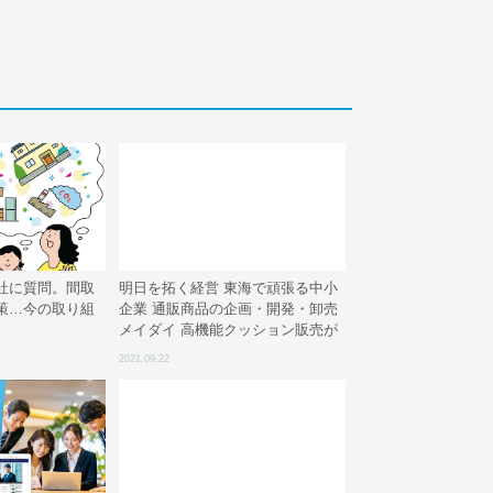
社に質問。間取
明日を拓く経営 東海で頑張る中小
策…今の取り組
企業 通販商品の企画・開発・卸売
メイダイ 高機能クッション販売が
好調 テレワークの若い女性に人気
2021.09.22
マーケティング戦略奏功 販売数19
年比２．７倍