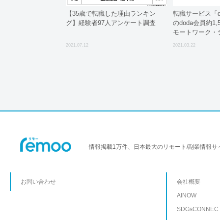
【35歳で転職した理由ランキン
転職サービス「do
グ】経験者97人アンケート調査
のdoda会員約1
モートワーク・
の転職に関する
2021.07.12
2021.03.22
情報掲載1万件、日本最大のリモート/副業情報サ
お問い合わせ
会社概要
AINOW
SDGsCONNEC