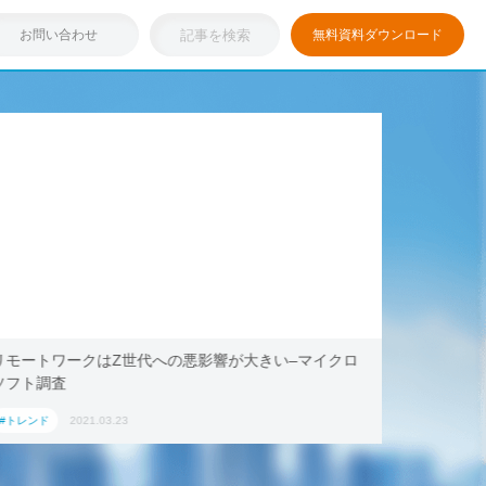
お問い合わせ
無料資料ダウンロード
浸透しつつある「リモートワーク」を存分に活用！ブッ
テレワー
キング・ドットコム、2021年旅行トレンド「ワーケー
AoyamaL
ション」におすすめの国内宿泊施設5選
#トレンド
2021.03.17
#トレンド