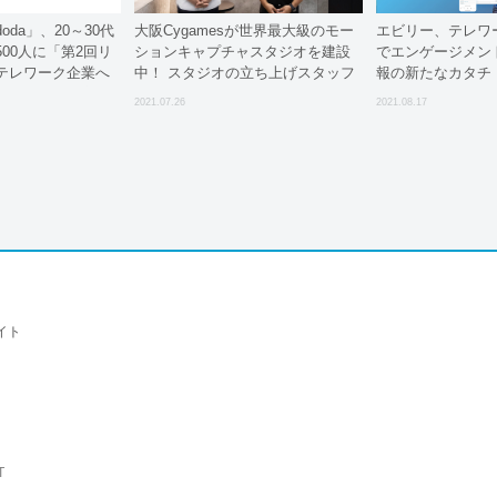
da」、20～30代
大阪Cygamesが世界最大級のモー
エビリー、テレワ
,500人に「第2回リ
ションキャプチャスタジオを建設
でエンゲージメン
テレワーク企業へ
中！ スタジオの立ち上げスタッフ
報の新たなカタチ「m
意識調査」を実施
を大募集！ – インタビュー
報 動画制作&コ
2021.07.26
2021.08.17
ービス」を提供開
イト
T