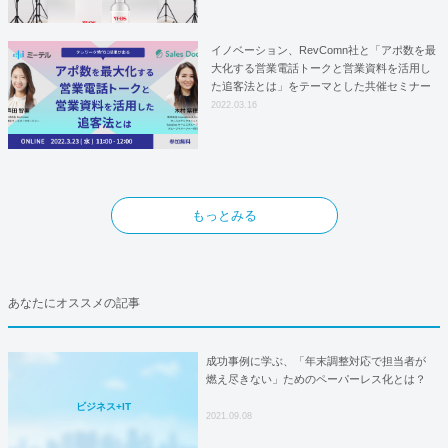
イノベーション、RevComn社と「アポ数を最
大化する営業電話トークと営業資料を活用し
た追客法とは」をテーマとした共催セミナー
を開催！
2022.03.16
もっとみる
あなたにオススメの記事
成功事例に学ぶ、「年末調整対応で担当者が
燃え尽きない」ためのペーパーレス化とは？
ビジネス+IT
2021.09.08