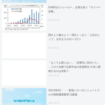
DX時代のジョーカー、企業を狙う『サイバー
攻撃』
2021.07.05
隠すより魅せよう！境目くっきり「上向きヒ
ップ」を作るヨガポーズ2つ
2021.05.12
「なくても困らない」「必要性に気付いた」
…コロナ自粛で忘新年会の意識変化 今冬に開
催するのは何割？
2021.11.29
2021/09/22・・・新規にカーボンニュートラ
ルの税制優遇要望 日建連
地方建設専門紙の会
2021.09.22