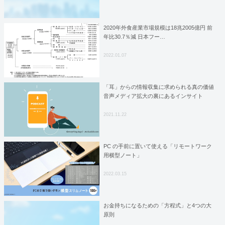
2020年外食産業市場規模は18兆2005億円 前
年比30.7％減 日本フー…
2022.01.07
「耳」からの情報収集に求められる真の価値
音声メディア拡大の裏にあるインサイト
2021.11.22
PC の手前に置いて使える「リモートワーク
用横型ノート」
2022.03.15
お金持ちになるための「方程式」と4つの大
原則