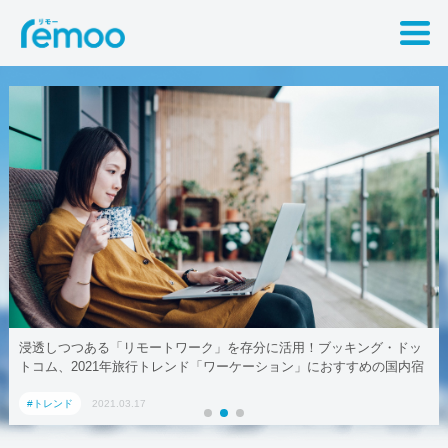
・ドッ
テレワークでも取引先に贈れる「リモート手土産」、AoyamaLab
国内宿
#トレンド
2021.03.17