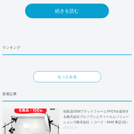
続きを読む
ランキング
もっとみる
新着記事
化粧品OEMプラットフォームYFOSを提供す
る株式会社プルソワンとディーエムソリュー
ションズ株式会社（ コード：6549 東証JQ）
はYFOSにおけるロジスティクスパートナー
2022.03.16
としての基本合意契約を締結