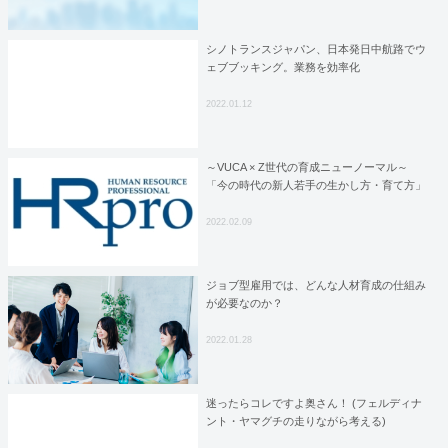
対策～
シノトランスジャパン、日本発日中航路でウ
ェブブッキング。業務を効率化
2022.01.12
～VUCA × Z世代の育成ニューノーマル～
「今の時代の新人若手の生かし方・育て方」
2022.02.09
ジョブ型雇用では、どんな人材育成の仕組み
が必要なのか？
2022.01.28
迷ったらコレですよ奥さん！ (フェルディナ
ント・ヤマグチの走りながら考える)