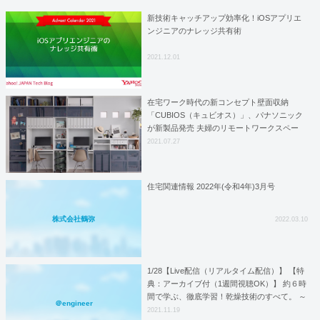
新技術キャッチアップ効率化！iOSアプリエ
ンジニアのナレッジ共有術
2021.12.01
在宅ワーク時代の新コンセプト壁面収納
「CUBIOS（キュビオス）」、パナソニック
が新製品発売 夫婦のリモートワークスペー
ス、仕事もリラックスもできるリビングなど
2021.07.27
住宅関連情報 2022年(令和4年)3月号
株式会社鶴弥
2022.03.10
1/28【Live配信（リアルタイム配信）】 【特
典：アーカイブ付（1週間視聴OK）】 約６時
間で学ぶ、徹底学習！乾燥技術のすべて。 ～
＠engineer
Excelを使った乾燥技術の評価実例とトラブル
2021.11.19