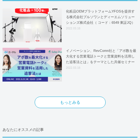
化粧品OEMプラットフォームYFOSを提供す
る株式会社プルソワンとディーエムソリュー
ションズ株式会社（ コード：6549 東証JQ）
はYFOSにおけるロジスティクスパートナー
2022.03.16
としての基本合意契約を締結
イノベーション、RevComn社と「アポ数を最
大化する営業電話トークと営業資料を活用し
た追客法とは」をテーマとした共催セミナー
を開催！
2022.03.16
もっとみる
あなたにオススメの記事