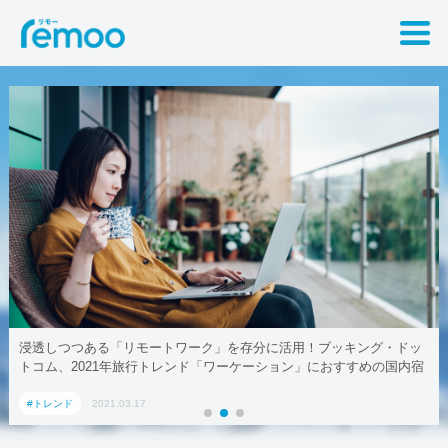
リモートワーク」を存分に活用！ブッキング・ドッ
テレワークでも取引
年旅行トレンド「ワーケーション」におすすめの国内宿
03.17
#トレンド
2021.03