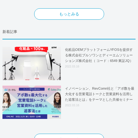
もっとみる
新着記事
化粧品OEMプラットフォームYFOSを提供す
る株式会社プルソワンとディーエムソリュー
ションズ株式会社（ コード：6549 東証JQ）
はYFOSにおけるロジスティクスパートナー
2022.03.16
としての基本合意契約を締結
イノベーション、RevComn社と「アポ数を最
大化する営業電話トークと営業資料を活用し
た追客法とは」をテーマとした共催セミナー
を開催！
2022.03.16