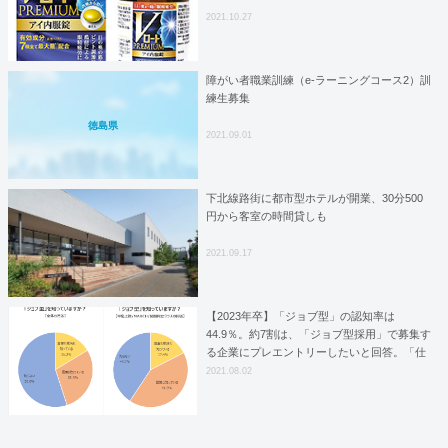
2021.10.27
障がい者職業訓練（e-ラーニングコース2）訓
練生募集
徳島県
2021.09.01
下北線路街に都市型ホテルが開業、30分500
円から客室の時間貸しも
2021.09.17
【2023年卒】「ジョブ型」の認知率は
44.9％。約7割は、「ジョブ型採用」で募集す
る企業にプレエントリーしたいと回答。「仕
事内容が明確なら、適性にあった仕事を選ぶ
2021.08.02
ことができる」の声。