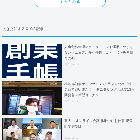
もっとみる
あなたにオススメの記事
人事労務管理のクラウドソフト運用に欠かせ
ないマニュアル作り伝授します！【榊氏連載
その4】
2021.03.23
小池都知事がオンラインで9日ぶり公務「総
力戦で戦い抜こう」 モニタリング会議で13分
間発言＜新型コロナ＞
2021.07.02
東大生 オンライン会議 休暇中にお仕事 能登
町で需要は
2021.08.31