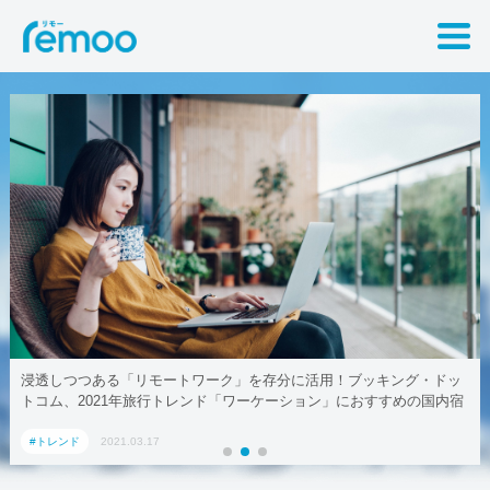
る「リモートワーク」を存分に活用！ブッキング・ドッ
テレワークでも
21年旅行トレンド「ワーケーション」におすすめの国内宿
2021.03.17
#トレンド
20