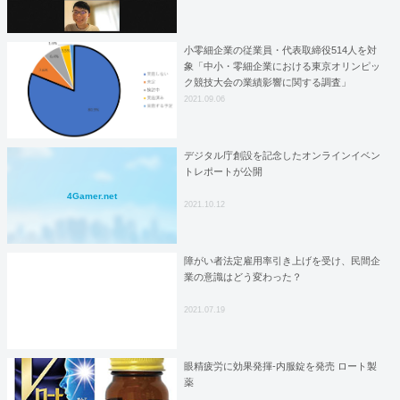
小零細企業の従業員・代表取締役514人を対
象「中小・零細企業における東京オリンピッ
ク競技大会の業績影響に関する調査」
2021.09.06
デジタル庁創設を記念したオンラインイベン
トレポートが公開
4Gamer.net
2021.10.12
障がい者法定雇用率引き上げを受け、民間企
業の意識はどう変わった？
2021.07.19
眼精疲労に効果発揮‐内服錠を発売 ロート製
薬