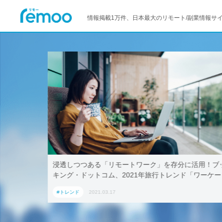
情報掲載1万件、日本最大のリモート/副業情報サ
イクロ
浸透しつつある「リモートワーク」を存分に活用！ブッ
キング・ドットコム、2021年旅行トレンド「ワーケー
ション」におすすめの国内宿泊施設5選
#トレンド
2021.03.17