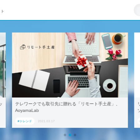
イト
テレワークでも取引先に贈れる「リモート手土産」、
リ
AoyamaLab
ソ
#トレンド
2021.03.17
#