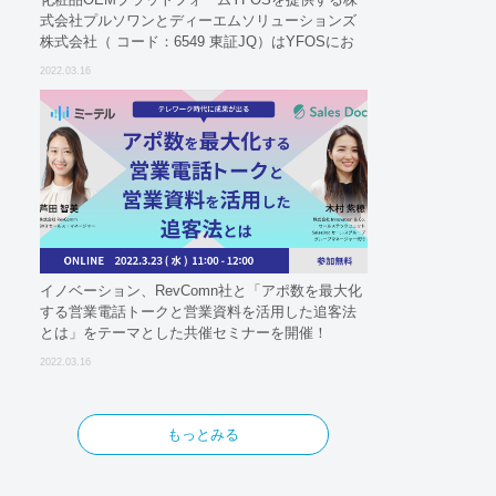
式会社プルソワンとディーエムソリューションズ
株式会社（ コード：6549 東証JQ）はYFOSにお
けるロジスティクスパートナーとしての基本合意
2022.03.16
契約を締結
イノベーション、RevComn社と「アポ数を最大化
する営業電話トークと営業資料を活用した追客法
とは」をテーマとした共催セミナーを開催！
2022.03.16
もっとみる