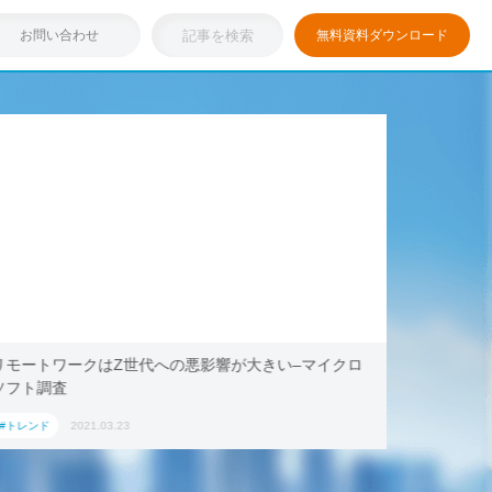
お問い合わせ
無料資料ダウンロード
モートワークはZ世代への悪影響が大きい–マイクロ
浸透しつつ
フト調査
キング・ドッ
ション」に
トレンド
2021.03.23
#トレンド
2