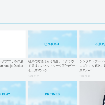
ビジネス+IT
不景気.
ングアプリを作成
従来の方法はもう限界。「クラウ
シンクロ・フード
 vue.js Docker
ド前提」のネットワーク設計が“一
シゴト」を解散、婚
】
石二鳥”のワケ
景気.com
2021.04.05
2022.02.21
H PLAY
PR TIMES