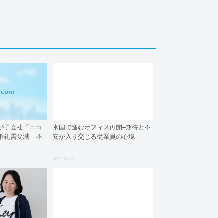
com
が子会社「ニコ
米国で進むオフィス再開–期待と不
礼需要減 – 不
安が入り交じる従業員の心境
2021.05.24