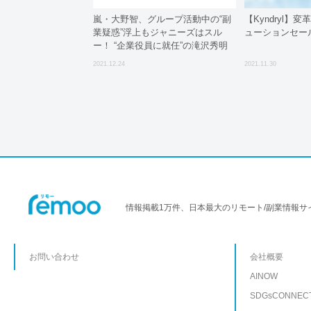
嵐・大野智、グループ活動中の“副
【Kyndryl】変
業疑惑”浮上もジャニーズはスル
ューションセー
ー！ “企業役員に就任”の滝沢秀明
は批判噴出の過去
2021.12.24
2021.11.30
情報掲載1万件、日本最大のリモート/副業情報サ
お問い合わせ
会社概要
AINOW
SDGsCONNEC