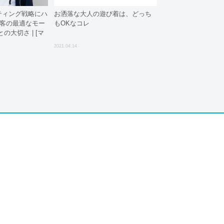
ケティング戦略にハ
お洒落な大人の遊び着は、どっち
顧客の最適なモー
もOKなコレ
の大切さ | [マ
 Empty? Half
2021.04.14