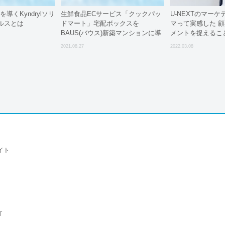
革を導くKyndrylソリ
生鮮食品ECサービス「クックパッ
U-NEXTのマー
ルスとは
ドマート」宅配ボックスを
マって実感した 
BAUS(バウス)新築マンションに導
メントを捉えること
入
ーケターコラム] Half
2021.08.27
2022.03.08
Full?
イト
T