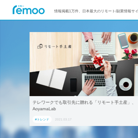
情報掲載1万件、日本最大のリモート/副業情報サ
活用！ブッ
テレワークでも取引先に贈れる「リモート手土産」、
「ワーケー
AoyamaLab
#トレンド
2021.03.17