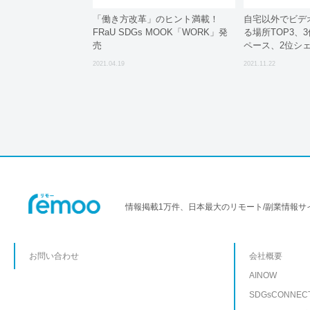
「働き方改革」のヒント満載！
自宅以外でビデ
FRaU SDGs MOOK「WORK」発
る場所TOP3、
売
ペース、2位シ
2021.04.19
2021.11.22
情報掲載1万件、日本最大のリモート/副業情報サ
お問い合わせ
会社概要
AINOW
SDGsCONNEC