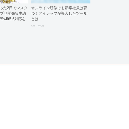
】たった2日でマスタ
オンライン研修でも新卒社員は育
eアプリ開発集中講
つ！アイレップが導入したツール
5/Swift5.5対応を
とは
より発売
2021.07.09