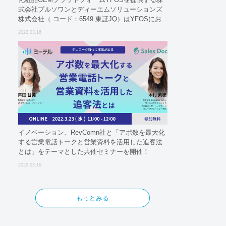
式会社プルソワンとディーエムソリューションズ
株式会社（ コード：6549 東証JQ）はYFOSにお
けるロジスティクスパートナーとしての基本合意
2022.03.16
契約を締結
イノベーション、RevComn社と「アポ数を最大化
する営業電話トークと営業資料を活用した追客法
とは」をテーマとした共催セミナーを開催！
2022.03.16
もっとみる