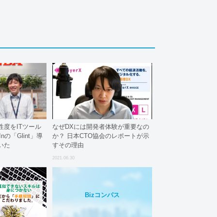
度をITツール
なぜDXには開発者体験が重要なの
Inの「Glint」導
か？ 日本CTO協会のレポートが示
いた
すその理由
2021.06.30
Bizコンパス