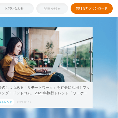
お問い合わせ
無料資料ダウンロード
浸透しつつある「リモートワーク」を存分に活用！ブッ
テレワー
キング・ドットコム、2021年旅行トレンド「ワーケー
AoyamaL
ション」におすすめの国内宿泊施設5選
#トレンド
2021.03.17
#トレンド