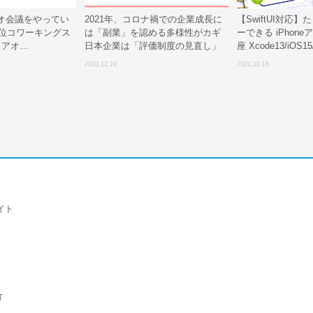
オ会議をやってい
2021年、コロナ禍での企業成長に
【SwiftUI対応
3位コワーキングス
は「副業」を認める多様性がカギ
ーできる iPhon
ェアオ…
日本企業は「評価制度の見直し」
座 Xcode13/iOS1
と「業務の明確化」に舵を切れる
2021年10月21日
2020.12.24
2021.10.18
かが企業競争力に直結
イト
T