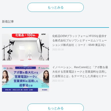
もっとみる
新着記事
化粧品OEMプラットフォームYFOSを提供す
る株式会社プルソワンとディーエムソリュー
ションズ株式会社（ コード：6549 東証JQ）
はYFOSにおけるロジスティクスパートナー
2022.03.16
としての基本合意契約を締結
イノベーション、RevComn社と「アポ数を最
大化する営業電話トークと営業資料を活用し
た追客法とは」をテーマとした共催セミナー
を開催！
2022.03.16
もっとみる