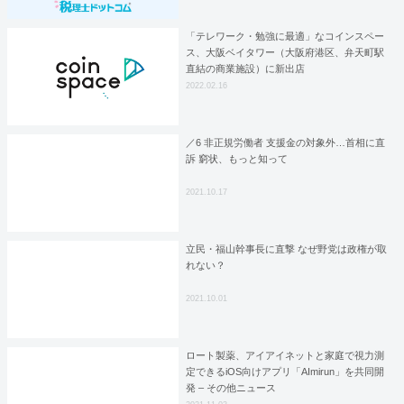
「テレワーク・勉強に最適」なコインスペー
ス、大阪ベイタワー（大阪府港区、弁天町駅
直結の商業施設）に新出店
2022.02.16
／6 非正規労働者 支援金の対象外…首相に直
訴 窮状、もっと知って
2021.10.17
立民・福山幹事長に直撃 なぜ野党は政権が取
れない？
2021.10.01
ロート製薬、アイアイネットと家庭で視力測
定できるiOS向けアプリ「AImirun」を共同開
発 – その他ニュース