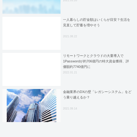
2021.03.26
一人暮らしの貯金額はいくらが目安？生活を
見直して貯蓄を増やそう
2021.08.22
リモートワークとクラウドの大量導入で
1Passwordが約706億円の特大資金獲得、評
価額約7740億円に
2022.01.21
金融業界のDXの壁「レガシーシステム」をど
う乗り越えるか？
2021.09.14