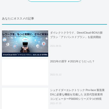
あなたにオススメの記事
ダイレクトクラウド、DirectCloud-BOXの新
プラン「アドバンスドプラン」を提供開始
2021.09.01
2021年の漢字 ＃2021年どうだった？
2022.01.13
シュナイダーエレクトリック Pro-face 製造業
DXに必要な機能を完備した 次世代型産業用
コンピューターPS6000シリーズ 5つの特長
【前編】
2021.07.20