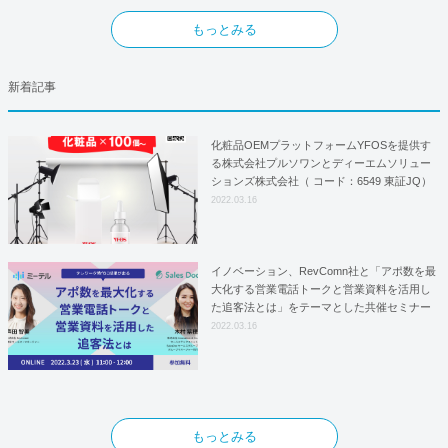
もっとみる
新着記事
化粧品OEMプラットフォームYFOSを提供す
る株式会社プルソワンとディーエムソリュー
ションズ株式会社（ コード：6549 東証JQ）
はYFOSにおけるロジスティクスパートナー
2022.03.16
としての基本合意契約を締結
イノベーション、RevComn社と「アポ数を最
大化する営業電話トークと営業資料を活用し
た追客法とは」をテーマとした共催セミナー
を開催！
2022.03.16
もっとみる