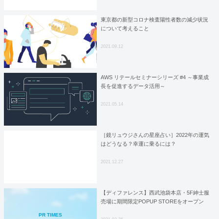
東京都の新型コロナ検査陽性者数の減少状況
について考えること
2021.09.12
AWS リテールセミナーシリーズ #4 ～事業成
長を促進するデータ活用～
2021.05.14
［鏡リュウジさんの星座占い］2022年の運気
はどうなる？幸運に乗るには？
2021.12.27
【ディファレンス】西武池袋本店・5F紳士服
売場に期間限定POPUP STOREをオープン
PR TIMES