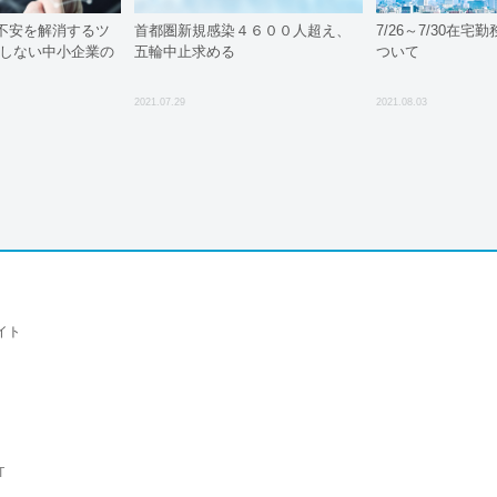
不安を解消するツ
首都圏新規感染４６００人超え、
7/26～7/30在
敗しない中小企業の
五輪中止求める
ついて
2021.07.29
2021.08.03
イト
T