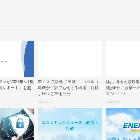
ァが2021年5月度
車イスで重機に“出勤”！ コベルコ
鉢呂 埼玉高速鉄
向レポート」を無
建機が「誰でも働ける現場」目指
徒歩6分に新築一
しNECと技術開発
ロジェクト
2021.12.17
2021.07.04
エコノミックニュース - 政治・
行政