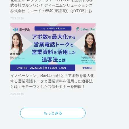
式会社プルソワンとディーエムソリューションズ
株式会社（ コード：6549 東証JQ）はYFOSにお
けるロジスティクスパートナーとしての基本合意
2022.03.16
契約を締結
イノベーション、RevComn社と「アポ数を最大化
する営業電話トークと営業資料を活用した追客法
とは」をテーマとした共催セミナーを開催！
2022.03.16
もっとみる