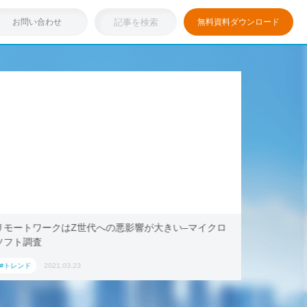
お問い合わせ
無料資料ダウンロード
リモートワークはZ世代への悪影響が大きい–マイクロ
浸透しつ
ソフト調査
キング・ド
ション」
#トレンド
2021.03.23
#トレンド