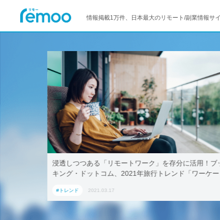
情報掲載1万件、日本最大のリモート/副業情報サ
–マイクロ
浸透しつつある「リモートワーク」を存分に活用！ブ
キング・ドットコム、2021年旅行トレンド「ワーケー
ション」におすすめの国内宿泊施設5選
#トレンド
2021.03.17