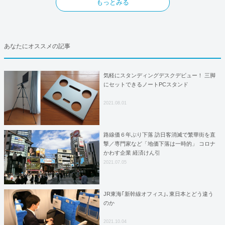
もっとみる
あなたにオススメの記事
気軽にスタンディングデスクデビュー！ 三脚
にセットできるノートPCスタンド
2021.08.01
路線価６年ぶり下落 訪日客消滅で繁華街を直
撃／専門家など「地価下落は一時的」 コロナ
かわす企業 経済けん引
2021.07.05
JR東海｢新幹線オフィス｣､東日本とどう違う
のか
2021.10.04