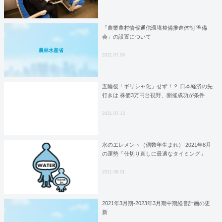
「農業農村情報通信環境整備推進体制 準備
会」の設置について
農林水産省
2021.07.09
五輪後「ギリシャ化」せず！？ 日本経済の先
行きは 株価3万円台視野、開催成功が条件
2021.07.13
水のエレメント（偶数年生まれ） 2021年8月
の運勢「仕切り直しに最適なタイミング」
2021.08.01
2021年3月期-2023年3月期中期経営計画の更
新