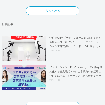
もっとみる
新着記事
化粧品OEMプラットフォームYFOSを提供す
る株式会社プルソワンとディーエムソリュー
ションズ株式会社（ コード：6549 東証JQ）
はYFOSにおけるロジスティクスパートナー
2022.03.16
としての基本合意契約を締結
イノベーション、RevComn社と「アポ数を最
大化する営業電話トークと営業資料を活用し
た追客法とは」をテーマとした共催セミナー
を開催！
2022.03.16