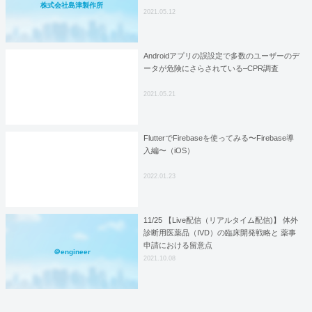
株式会社島津製作所
2021.05.12
Androidアプリの誤設定で多数のユーザーのデ
ータが危険にさらされている–CPR調査
2021.05.21
FlutterでFirebaseを使ってみる〜Firebase導
入編〜（iOS）
2022.01.23
11/25 【Live配信（リアルタイム配信)】 体外
診断用医薬品（IVD）の臨床開発戦略と 薬事
申請における留意点
＠engineer
2021.10.08