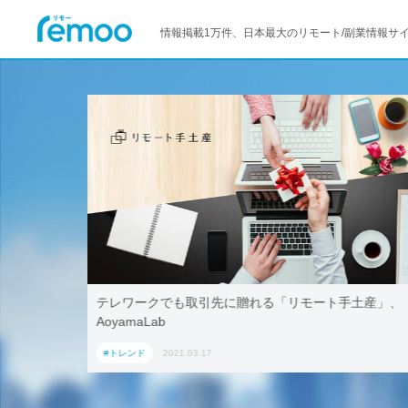
情報掲載1万件、日本最大のリモート/副業情報サ
活用！ブッ
テレワークでも取引先に贈れる「リモート手土産」、
「ワーケー
AoyamaLab
#トレンド
2021.03.17