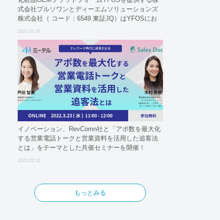
式会社プルソワンとディーエムソリューションズ
株式会社（ コード：6549 東証JQ）はYFOSにお
けるロジスティクスパートナーとしての基本合意
2022.03.16
契約を締結
イノベーション、RevComn社と「アポ数を最大化
する営業電話トークと営業資料を活用した追客法
とは」をテーマとした共催セミナーを開催！
2022.03.16
もっとみる