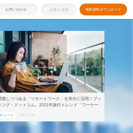
お問い合わせ
無料資料ダウンロード
浸透しつつある「リモートワーク」を存分に活用！ブッ
テレワー
キング・ドットコム、2021年旅行トレンド「ワーケー
AoyamaL
ション」におすすめの国内宿泊施設5選
#トレンド
2021.03.17
#トレンド