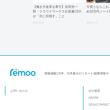
【働き方改革を牽引】吉田浩一
今買うならこれ！
郎・クラウドワークス社長兼CEO
め10万円ノートP
が「次に目指す」こと
2022.01.20
2022.01.27
情報掲載1万件、日本最大のリモート/副業情報サ
お問い合わせ
会社概要
AINOW
SDGsCONNEC