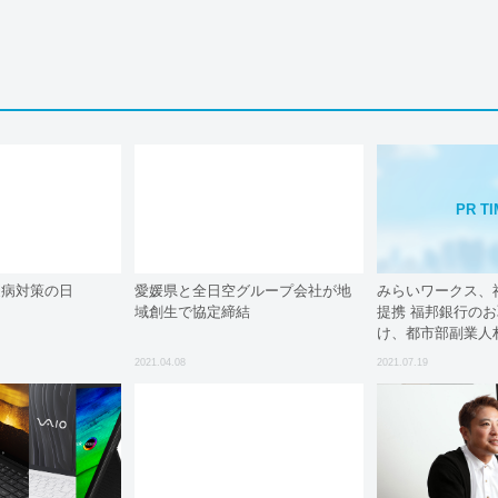
PR T
際疫病対策の日
愛媛県と全日空グループ会社が地
みらいワークス、
域創生で協定締結
提携 福邦銀行の
け、都市部副業人
2021.04.08
2021.07.19