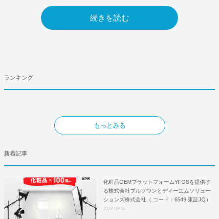
続きを読む
ランキング
もっとみる
新着記事
化粧品OEMプラットフォームYFOSを提供す
る株式会社プルソワンとディーエムソリュー
ションズ株式会社（ コード：6549 東証JQ）
はYFOSにおけるロジスティクスパートナー
2022.03.16
としての基本合意契約を締結