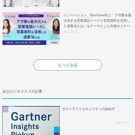
イノベーション、RevComn社と「アポ数を最
大化する営業電話トークと営業資料を活用し
た追客法とは」をテーマとした共催セミナー
を開催！
2022.03.16
もっとみる
あなたにオススメの記事
ゼロトラストセキュリティの始め方
2021.08.13