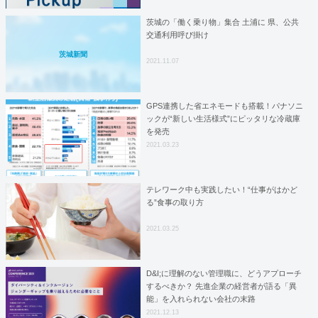
茨城の「働く乗り物」集合 土浦に 県、公共
交通利用呼び掛け
茨城新聞
2021.11.07
GPS連携した省エネモードも搭載！パナソニ
ックが“新しい生活様式”にピッタリな冷蔵庫
を発売
2021.03.23
テレワーク中も実践したい！“仕事がはかど
る”食事の取り方
2021.03.25
D&I;に理解のない管理職に、どうアプローチ
するべきか？ 先進企業の経営者が語る「異
能」を入れられない会社の末路
2021.12.13