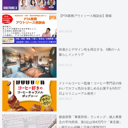
【PTA業務アウトソース相談会】開催
2021.09.30
快適さとデザイン性を両立する、6畳の一人
暮らしインテリア
2021.07.10
ドトールコーヒー監修！コーヒー専門店の味
わいでカフェ気分を楽しめるお菓子を9月27
日よりリニューアル発売！
2021.09.27
都道府県「事業所得」ランキング…個人事業
主の平均所得、第1位は354万円で「東京都」
– 統計から紐解く日本の実情2021