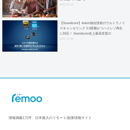
2022.02.24
【Soundcore】Anker独自技術のウルトラノイ
ズキャンセリング 2.0搭載かつハイレゾ再生
に対応！ Soundcore史上最高音質の
「Soundcore Liberty 3 Pro」を販売開始
2021.11.04
情報掲載1万件、日本最大のリモート/副業情報サイト