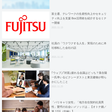
富士通、テレワークの生産性向上やセキュリ
ティ向上を支援 Box活用術を紹介するセミナ
ー開催
2021.11.13
社員の「ワクワクする人生」実現のために本
社移転した会社の話
2021.11.18
｢ウェブ｣｢対面｣疲れる会議はどっち？落合陽
一氏率いるピクシーダストと東京建物が明ら
かにしたこと
2021.11.25
「バリキャリ女性」「地方在住契約社員男
性」驚愕の出会いメソッドは…【オトナ婚／
第 12話（中編）】