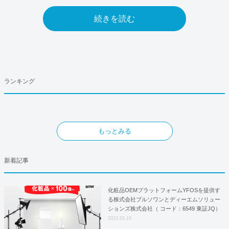
続きを読む
ランキング
もっとみる
新着記事
化粧品OEMプラットフォームYFOSを提供す
る株式会社プルソワンとディーエムソリュー
ションズ株式会社（ コード：6549 東証JQ）
はYFOSにおけるロジスティクスパートナー
2022.03.16
としての基本合意契約を締結