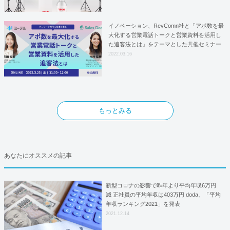
イノベーション、RevComn社と「アポ数を最
大化する営業電話トークと営業資料を活用し
た追客法とは」をテーマとした共催セミナー
を開催！
2022.03.16
もっとみる
あなたにオススメの記事
新型コロナの影響で昨年より平均年収6万円
減 正社員の平均年収は403万円 doda、「平均
年収ランキング2021」を発表
2021.12.14