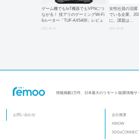
ゲーム機でもIoT機器でもVPNにつ
女性社員の活躍
ながる！ 技アリのゲーミングWi-Fi
でいる企業、20
6ルーター「TUF-AX5400」レビュ
に。課題は…
ー ルーター側でVPNに接続、指定
2021.08.31
2021.03.29
デバイスだけVPN通信を可能に
情報掲載1万件、日本最大のリモート/副業情報サ
お問い合わせ
会社概要
AINOW
SDGsCONNEC