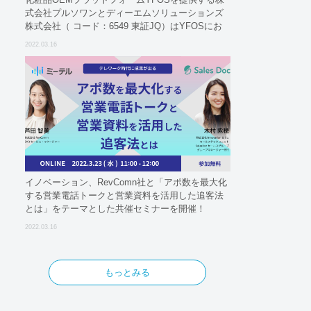
式会社プルソワンとディーエムソリューションズ
株式会社（ コード：6549 東証JQ）はYFOSにお
けるロジスティクスパートナーとしての基本合意
2022.03.16
契約を締結
イノベーション、RevComn社と「アポ数を最大化
する営業電話トークと営業資料を活用した追客法
とは」をテーマとした共催セミナーを開催！
2022.03.16
もっとみる