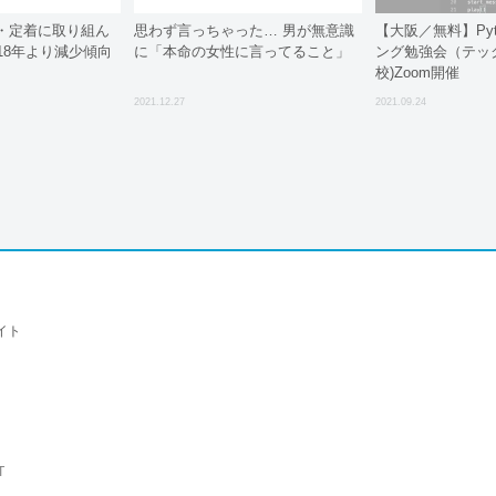
・定着に取り組ん
思わず言っちゃった… 男が無意識
【大阪／無料】Py
18年より減少傾向
に「本命の女性に言ってること」
ング勉強会（テッ
校)Zoom開催
2021.12.27
2021.09.24
イト
T