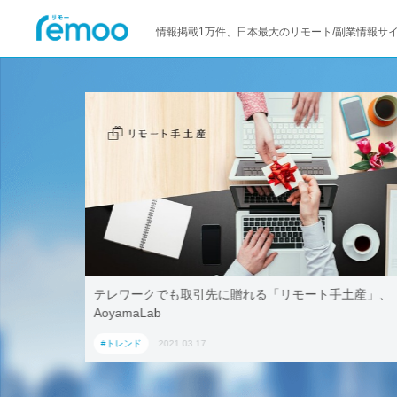
情報掲載1万件、日本最大のリモート/副業情報サ
活用！ブッ
テレワークでも取引先に贈れる「リモート手土産」、
「ワーケー
AoyamaLab
#トレンド
2021.03.17