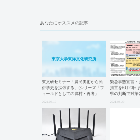
あなたにオススメの記事
東京大学東洋文化研究所
東文研セミナー「農民美術から民
緊急事態宣言・
俗学史を拡張する」(シリーズ「フ
措置を6月20日
ィールドとしての農村・再考」
県の判断で対策
Part.2 )(科研「「野の芸術」論―ヴ
2021.08.19
2021.05.29
ァナキュラー概念を用いた民俗学
的アート研究の視座の構築」(研究
代表者：菅豊）第8回研究会)が開
催されました