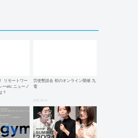
！ リモートワー
労使懇談会 初のオンライン開催 九
ーetc.ニューノ
電
は？
2021.09.22