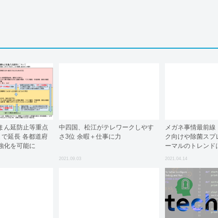
まん延防止等重点
中四国、松江がテレワークしやす
メガネ事情最前線
まで延長 各都道府
さ3位 余暇＋仕事に力
ク向けや除菌スプレ
強化を可能に
ーマルのトレンド
2021.09.03
2021.04.14