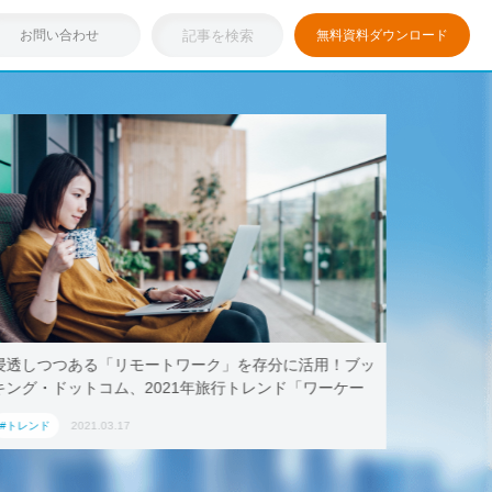
お問い合わせ
無料資料ダウンロード
浸透しつつある「リモートワーク」を存分に活用！ブッ
テレワー
キング・ドットコム、2021年旅行トレンド「ワーケー
AoyamaL
ション」におすすめの国内宿泊施設5選
#トレンド
2021.03.17
#トレンド