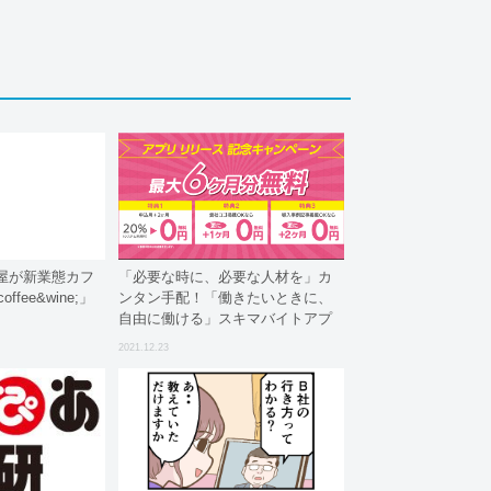
屋が新業態カフ
「必要な時に、必要な人材を」カ
ffee&wine;」
ンタン手配！「働きたいときに、
自由に働ける」スキマバイトアプ
リ『dayworks』最大6ヶ月無料キャ
2021.12.23
ンペーン開始のお知らせ