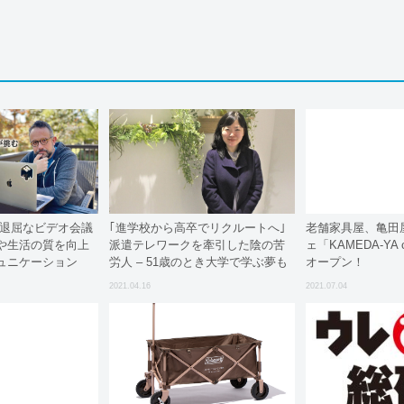
 退屈なビデオ会議
｢進学校から高卒でリクルートへ｣
老舗家具屋、亀田
や生活の質を向上
派遣テレワークを牽引した陰の苦
ェ「KAMEDA-YA co
ュニケーション
労人 – 51歳のとき大学で学ぶ夢も
オープン！
果たす
2021.04.16
2021.07.04