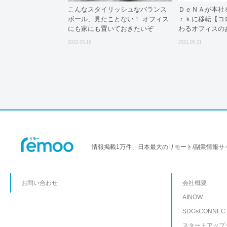
こんなスタイリッシュなバランス
ＤｅＮＡが本社
ボール、見たことない！ オフィス
ｒｋに移転【コ
にも家にも置いておきたいぞ
わるオフィスの
2022.03.16
2021.05.21
情報掲載1万件、日本最大のリモート/副業情報サ
お問い合わせ
会社概要
AINOW
SDGsCONNEC
スタートアップ