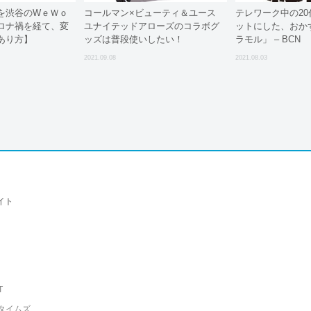
を渋谷のWｅＷｏ
コールマン×ビューティ＆ユース
テレワーク中の2
ロナ禍を経て、変
ユナイテッドアローズのコラボグ
ットにした、おか
あり方】
ッズは普段使いしたい！
ラモル」 – BCN
2021.09.08
2021.08.03
イト
T
タイムズ