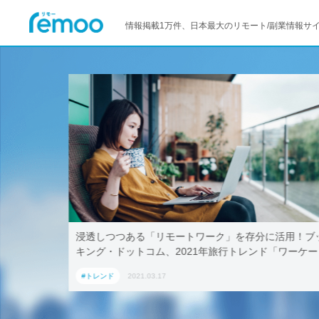
情報掲載1万件、日本最大のリモート/副業情報サ
モートワーク」を存分に活用！ブッ
テレワークでも取引先に贈れ
2021年旅行トレンド「ワーケー
AoyamaLab
国内宿泊施設5選
#トレンド
2021.03.17