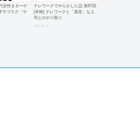
0代女性をターゲ
テレワークでやらかした話 第87回
ずサブスク「サ
[本怖] テレワークと「真逆」な上
司とのやり取り
2022.02.14