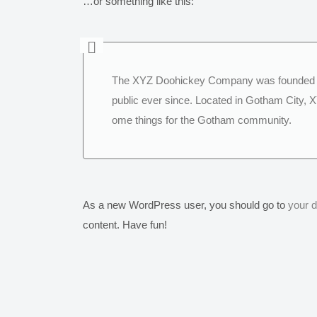
…or something like this:
The XYZ Doohickey Company was founded in 
public ever since. Located in Gotham City, 
ome things for the Gotham community.
As a new WordPress user, you should go to
your 
content. Have fun!