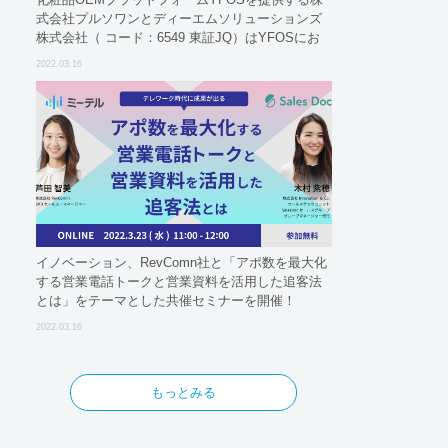
式会社プルソワンとディーエムソリューションズ
株式会社（ コード：6549 東証JQ）はYFOSにお
けるロジスティクスパートナーとしての基本合意
2022.03.16
契約を締結
イノベーション、RevComn社と「アポ数を最大化
する営業電話トークと営業資料を活用した追客法
とは」をテーマとした共催セミナーを開催！
2022.03.16
もっとみる