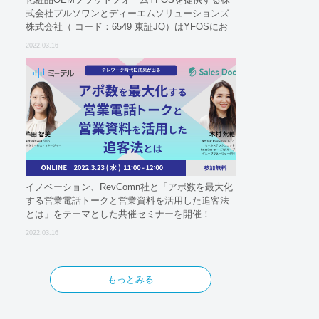
式会社プルソワンとディーエムソリューションズ
株式会社（ コード：6549 東証JQ）はYFOSにお
けるロジスティクスパートナーとしての基本合意
2022.03.16
契約を締結
イノベーション、RevComn社と「アポ数を最大化
する営業電話トークと営業資料を活用した追客法
とは」をテーマとした共催セミナーを開催！
2022.03.16
もっとみる