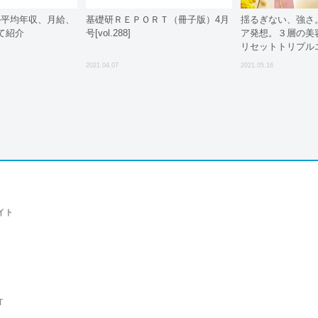
の平均年収、月給、
基礎研ＲＥＰＯＲＴ（冊子版）4月
揺るぎない、強さ
て紹介
号[vol.288]
ア発想。３層の美
リセットトリプル
2021.04.07
2021.05.16
イト
T