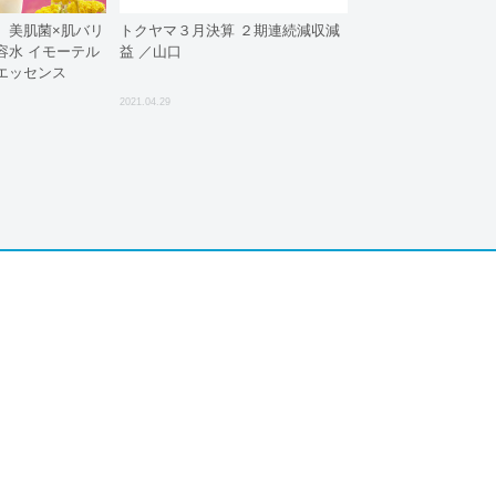
。美肌菌×肌バリ
トクヤマ３月決算 ２期連続減収減
容水 イモーテル
益 ／山口
エッセンス
2021.04.29