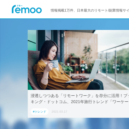
情報掲載1万件、日本最大のリモート/副業情報サ
–マイクロ
浸透しつつある「リモートワーク」を存分に活用！ブ
キング・ドットコム、2021年旅行トレンド「ワーケー
ション」におすすめの国内宿泊施設5選
#トレンド
2021.03.17