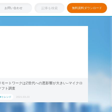
お問い合わせ
無料資料ダウンロード
リモートワークはZ世代への悪影響が大きい–マイクロ
浸透しつ
ソフト調査
キング・ド
ション」
#トレンド
2021.03.23
#トレンド