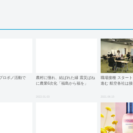
、プロボノ活動で
農村に憧れ、結ばれた縁 震災ばね
職場接種 スター
に農業6次化「福島から福を」
進む 航空各社は
2022.01.03
2021.06.15