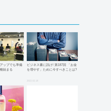
トアップでも準備
ビジネス書に訊け! 第187回 「お金
接種始まる
を増やす」ために今すべきことは?
2022.02.18