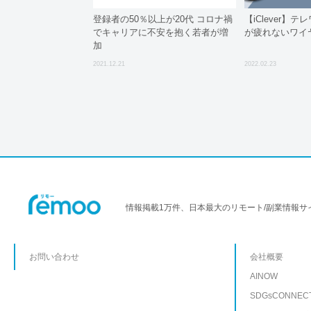
登録者の50％以上が20代 コロナ禍
【iClever】
でキャリアに不安を抱く若者が増
が疲れないワイ
加
2021.12.21
2022.02.23
情報掲載1万件、日本最大のリモート/副業情報サ
お問い合わせ
会社概要
AINOW
SDGsCONNEC