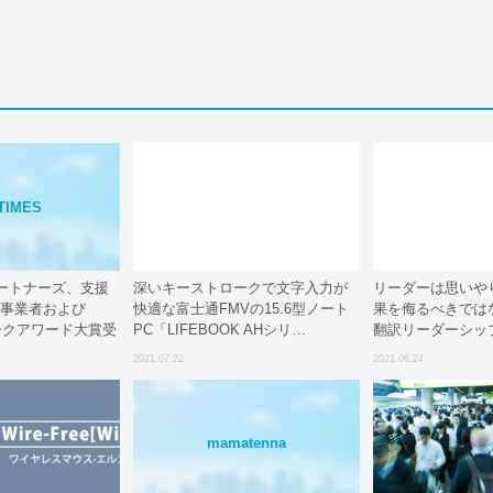
TIMES
ートナーズ、支援
深いキーストロークで文字入力が
リーダーは思いや
定事業者および
快適な富士通FMVの15.6型ノート
果を侮るべきではない 
ークアワード大賞受
PC「LIFEBOOK AHシリ…
翻訳リーダーシッ
場が東京テレワー
2021.07.22
2021.06.24
主催セミナーに登
mamatenna