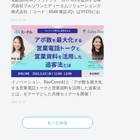
式会社プルソワンとディーエムソリューションズ
株式会社（ コード：6549 東証JQ）はYFOSにお
けるロジスティクスパートナーとしての基本合意
2022.03.16
契約を締結
イノベーション、RevComn社と「アポ数を最大化
する営業電話トークと営業資料を活用した追客法
とは」をテーマとした共催セミナーを開催！
2022.03.16
もっとみる