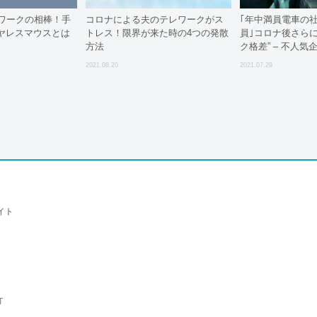
テレワークの相棒！手
コロナによる夫のテレワークがス
｢年中満員電車の
ヤレスマウスとは
トレス！限界が来た時の4つの発散
員｣コロナ後さらに
方法
ク格差” – 不人
気になる
2021.08.20
2021.07.29
イト
T