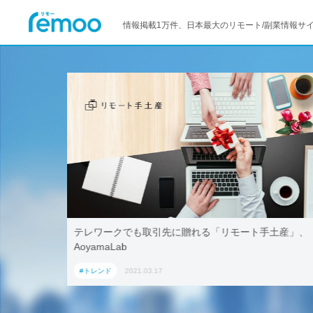
情報掲載1万件、日本最大のリモート/副業情報サ
活用！ブッ
テレワークでも取引先に贈れる「リモート手土産」、
「ワーケー
AoyamaLab
#トレンド
2021.03.17