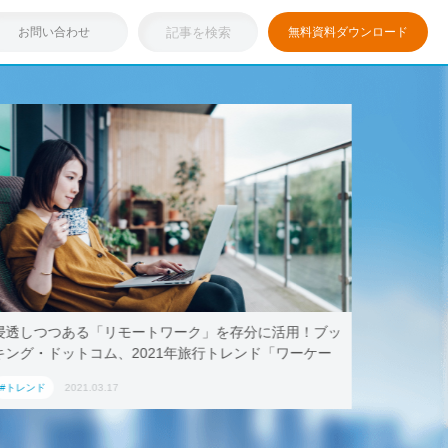
お問い合わせ
無料資料ダウンロード
浸透しつつある「リモートワーク」を存分に活用！ブッ
テレワー
キング・ドットコム、2021年旅行トレンド「ワーケー
AoyamaL
ション」におすすめの国内宿泊施設5選
#トレンド
2021.03.17
#トレンド