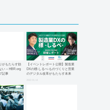
りがもたらす効
【イベントレポート公開】製造業
– HBR.org
DXの標-しるべ-ものづくりと営業
プ記事
のデジタル改革がもたらす未来
2022.01.14