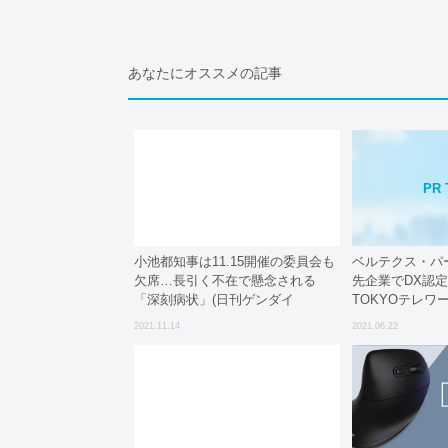
あなたにオススメの記事
PR 
小池都知事は11.15開催の委員会も
ベルテクス・パ
欠席…長引く不在で懸念される
先企業でDX認
「深刻病状」(日刊ゲンダイ
TOKYOテレワ
DIGITAL)
賞の株式会社船
2021.11.14
2021.06.22
ク推進センター
壇