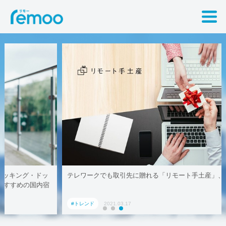
テレワークでも取引先に贈れる「リモート手土産」、AoyamaLab
#トレンド
2021.03.17