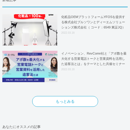
新着記事
化粧品OEMプラットフォームYFOSを提供す
る株式会社プルソワンとディーエムソリュー
ションズ株式会社（ コード：6549 東証JQ）
はYFOSにおけるロジスティクスパートナー
2022.03.16
としての基本合意契約を締結
イノベーション、RevComn社と「アポ数を最
大化する営業電話トークと営業資料を活用し
た追客法とは」をテーマとした共催セミナー
を開催！
2022.03.16
もっとみる
あなたにオススメの記事