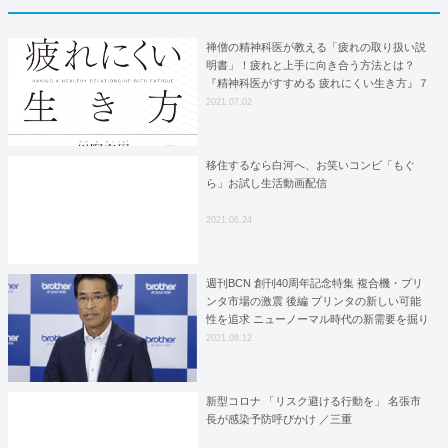
禅僧の精神科医が教える「疲れの取り扱い説
明書」！疲れと上手に向き合う方法とは？
『精神科医がすすめる 疲れにくい生き方』７
月２日（金）発売！
2021.07.02
移住するなら白河へ、お笑いコンビ「もぐ
ら」お試し生活動画配信
2021.06.24
週刊BCN 創刊40周年記念特集 複合機・プリ
ンタ市場の激震 後編 プリンタの新しい可能
性を追求 ニューノーマル時代の新需要を掘り
起こす
2021.08.12
新型コロナ 「リスク避ける行動を」 名張市
長が感染予防呼びかけ ／三重