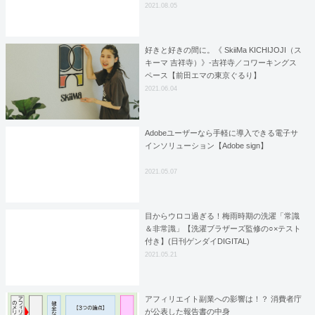
2021.08.05
好きと好きの間に。《 SkiiMa KICHIJOJI（ス
キーマ 吉祥寺）》-吉祥寺／コワーキングス
ペース【前田エマの東京ぐるり】
2021.06.04
Adobeユーザーなら手軽に導入できる電子サ
インソリューション【Adobe sign】
2021.05.07
目からウロコ過ぎる！梅雨時期の洗濯「常識
＆非常識」【洗濯ブラザーズ監修の○×テスト
付き】(日刊ゲンダイDIGITAL)
2021.05.21
アフィリエイト副業への影響は！？ 消費者庁
が公表した報告書の中身