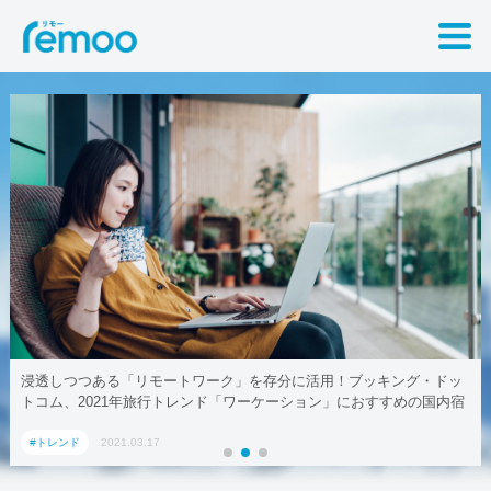
しつつある「リモートワーク」を存分に活用！ブッキング・ドッ
テレワ
ム、2021年旅行トレンド「ワーケーション」におすすめの国内宿
設5選
レンド
2021.03.17
#トレ