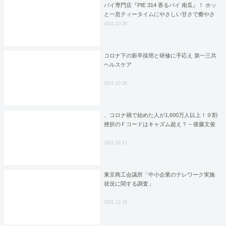
パイ専門店『PIE 314 香るパイ 南瓜』！ ホッ
と一息ティータイムにやさしい甘さで癒やさ
れてみては？
2021.10.26
コロナ下の新卒採用と研修に手応え 第一三共
ヘルスケア
2021.10.26
、コロナ禍で始めた人が1,600万人以上！９割
挫折のＦコードはキャズム超え？ – 後藤文俊
2021.10.13
東京商工会議所「中小企業のテレワーク実施
状況に関する調査」
2021.12.16