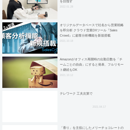
を目指す
2022.01.28
オリジナルデータベースで社名から営業戦略
を即分析 クラウド営業DXツール『Sales
Crowd』に顧客分析機能を新規搭載
2021.10.18
Amazonがオフィス再開時の出勤日数を「チ
ームごとの自由」にすると発表、フルリモー
ト継続もOK
2021.10.12
テレワーク 工夫次第で
2021.04.17
「香り」を主役にしたメリーチョコレートの