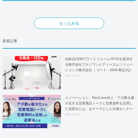
もっとみる
新着記事
化粧品OEMプラットフォームYFOSを提供す
る株式会社プルソワンとディーエムソリュー
ションズ株式会社（ コード：6549 東証JQ）
はYFOSにおけるロジスティクスパートナー
2022.03.16
としての基本合意契約を締結
イノベーション、RevComn社と「アポ数を最
大化する営業電話トークと営業資料を活用し
た追客法とは」をテーマとした共催セミナー
を開催！
2022.03.16