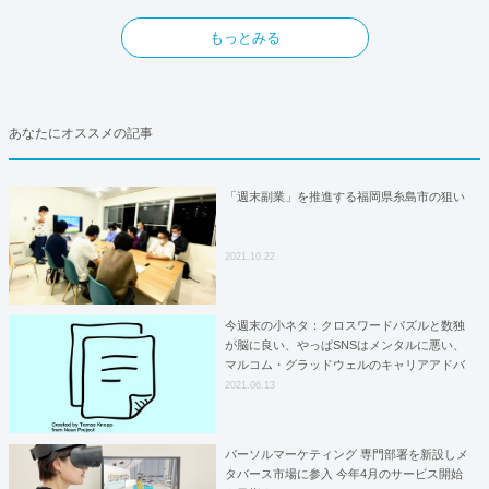
もっとみる
あなたにオススメの記事
「週末副業」を推進する福岡県糸島市の狙い
2021.10.22
今週末の小ネタ：クロスワードパズルと数独
が脳に良い、やっぱSNSはメンタルに悪い、
マルコム・グラッドウェルのキャリアアドバ
イス
2021.06.13
パーソルマーケティング 専門部署を新設しメ
タバース市場に参入 今年4月のサービス開始