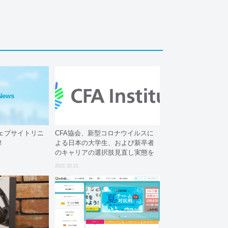
News
 : ウェブサイトリニ
CFA協会、新型コロナウイルスに
！
よる日本の大学生、および新卒者
のキャリアの選択肢見直し実態を
明らかに
2021.10.21