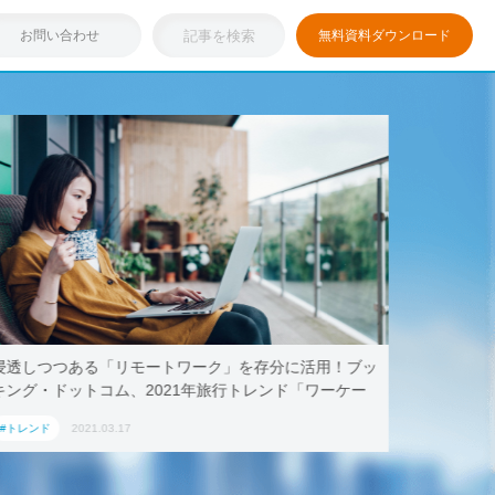
お問い合わせ
無料資料ダウンロード
浸透しつつある「リモートワーク」を存分に活用！ブッ
テレワー
キング・ドットコム、2021年旅行トレンド「ワーケー
AoyamaL
ション」におすすめの国内宿泊施設5選
#トレンド
2021.03.17
#トレンド