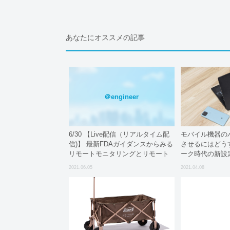
あなたにオススメの記事
＠engineer
6/30 【Live配信（リアルタイム配
モバイル機器の
信)】 最新FDAガイダンスからみる
させるにはどう
リモートモニタリングとリモート
ーク時代の新設
監査の実装
2021.06.05
2021.04.08