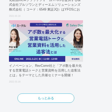
式会社プルソワンとディーエムソリューションズ
株式会社（ コード：6549 東証JQ）はYFOSにお
けるロジスティクスパートナーとしての基本合意
2022.03.16
契約を締結
イノベーション、RevComn社と「アポ数を最大化
する営業電話トークと営業資料を活用した追客法
とは」をテーマとした共催セミナーを開催！
2022.03.16
もっとみる