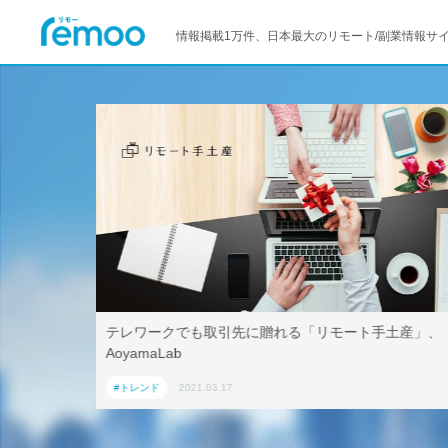
情報掲載1万件、日本最大のリモート/副業情報サ
活用！ブッ
テレワークでも取引先に贈れる「リモート手土産」、
「ワーケー
AoyamaLab
#トレンド
2021.03.17