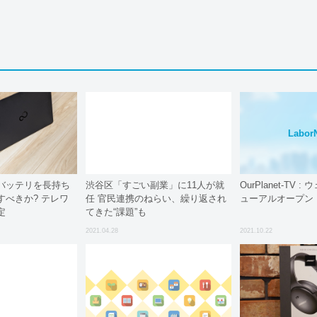
Labor
バッテリを長持ち
渋谷区「すごい副業」に11人が就
OurPlanet-TV
すべきか? テレワ
任 官民連携のねらい、繰り返され
ューアルオープン
定
てきた“課題”も
2021.04.28
2021.10.22