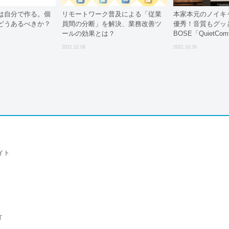
は自分で作る。個
リモートワーク普及による「従業
本家本元のノイキ
どうあるべきか？
員間の分断」を解決、業務改善ツ
優秀！音質もグッ
ールの効果とは？
BOSE「QuietComf
2021.12.08
2021.10.30
イト
T