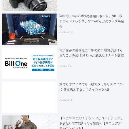
Interop Tokyo 2021の会場レポート、NICTや
アライドテレシス、NTT-ATなどのブースを紹
介
2021.04.20
電子保存の義務化に二年の猶予期間が設けら
れたことを受けBill Oneが解説セミナーを開催
2021.12.11
家でもオフィスでも一枚できっちりスタイル
に 画面映えするボウタイシャツ7選
2021.04.05
【INにOUTに◎！】シャツとコーチジャケッ
トを足して2で割ったら超便利【マニュアル
アルファベット】