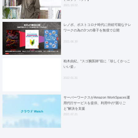
2021.10.02
レノボ、ポストコロナ時代に持続可能なテレ
ワークの為の3つの冊子を無償で公開
2021.06.30
柏木由紀、“スゴ腕医師”役に「珍しくかっこ
いい姿」
2022.01.31
サーバーワークスがAmazon WorkSpaces運
用代行サービスを提供、利用中の“困りご
と”解決を支援
クラウド Watch
2021.07.21