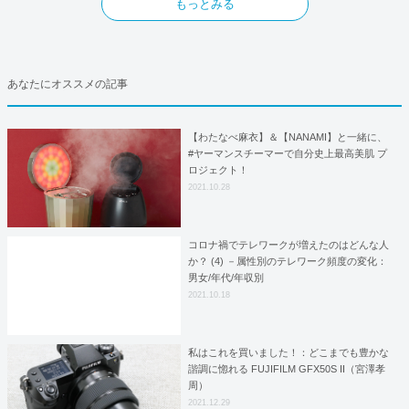
もっとみる
あなたにオススメの記事
【わたなべ麻衣】＆【NANAMI】と一緒に、
#ヤーマンスチーマーで自分史上最高美肌 プ
ロジェクト！
2021.10.28
コロナ禍でテレワークが増えたのはどんな人
か？ (4) －属性別のテレワーク頻度の変化：
男女/年代/年収別
2021.10.18
私はこれを買いました！：どこまでも豊かな
諧調に惚れる FUJIFILM GFX50S II（宮澤孝
周）
2021.12.29