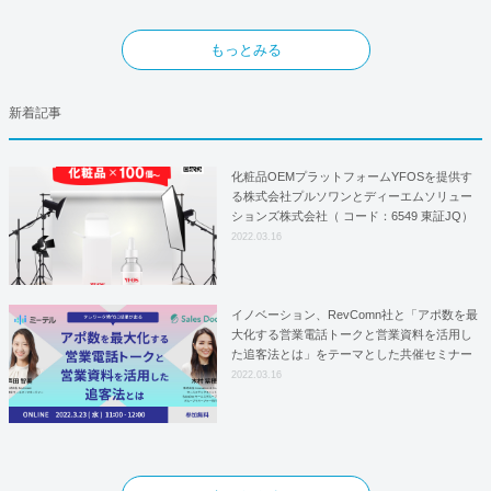
もっとみる
新着記事
化粧品OEMプラットフォームYFOSを提供す
る株式会社プルソワンとディーエムソリュー
ションズ株式会社（ コード：6549 東証JQ）
はYFOSにおけるロジスティクスパートナー
2022.03.16
としての基本合意契約を締結
イノベーション、RevComn社と「アポ数を最
大化する営業電話トークと営業資料を活用し
た追客法とは」をテーマとした共催セミナー
を開催！
2022.03.16