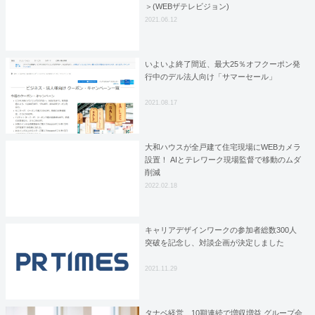
＞(WEBザテレビジョン)
2021.06.12
いよいよ終了間近、最大25％オフクーポン発
行中のデル法人向け「サマーセール」
2021.08.17
大和ハウスが全戸建て住宅現場にWEBカメラ
設置！ AIとテレワーク現場監督で移動のムダ
削減
2022.02.18
キャリアデザインワークの参加者総数300人
突破を記念し、対談企画が決定しました
2021.11.29
タナベ経営、10期連続で増収増益 グループ会