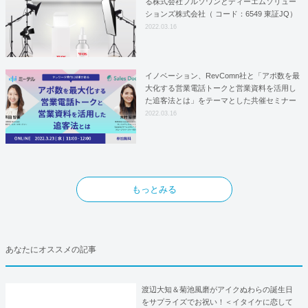
る株式会社プルソワンとディーエムソリュー
ションズ株式会社（ コード：6549 東証JQ）
はYFOSにおけるロジスティクスパートナー
2022.03.16
としての基本合意契約を締結
イノベーション、RevComn社と「アポ数を最
大化する営業電話トークと営業資料を活用し
た追客法とは」をテーマとした共催セミナー
を開催！
2022.03.16
もっとみる
あなたにオススメの記事
渡辺大知＆菊池風磨がアイクぬわらの誕生日
をサプライズでお祝い！＜イタイケに恋して