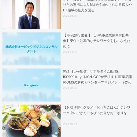
社との連携によりM＆A領域のさらなる拡大や
DX領域の拡充を図る
2021.03.30
【 横浜銀行主催 】【川崎市産業振興財団共
催】安心・効率的なテレワークをおこなうた
めに
株式会社オービックビジネスコンサル
タント
2021.11.19
9/21 【Live配信（リアルタイム配信)】
ISO9001によるICH-GCPが要求する 医薬品開
発QMSの解釈とベンダーマネジメント（委託
＠engineer
先管理）
2021.08.31
【お取り寄せグルメ・おうちごはん】テレワ
ーク中のごはんにもぴったりなおにぎりを
2021.09.27