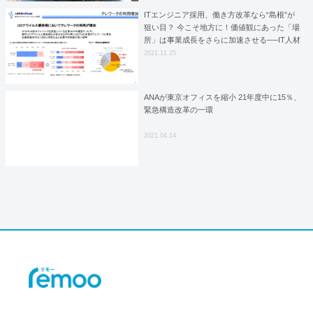
ITエンジニア採用、働き方改革なら“島根”が
狙い目？ 今こそ地方に！価値観にあった「場
所」は事業成長をさらに加速させる──IT人材
を育成し続けてきた島根が語る、サテライト
2021.11.25
オフィスで事業が伸ばせるワケ
ANAが東京オフィスを縮小 21年度中に15％、
緊急構造改革の一環
2021.04.14