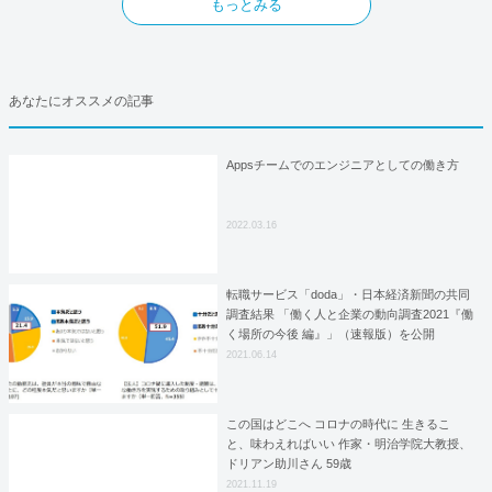
もっとみる
あなたにオススメの記事
Appsチームでのエンジニアとしての働き方
2022.03.16
転職サービス「doda」・日本経済新聞の共同
調査結果 「働く人と企業の動向調査2021『働
く場所の今後 編』」（速報版）を公開
2021.06.14
この国はどこへ コロナの時代に 生きるこ
と、味わえればいい 作家・明治学院大教授、
ドリアン助川さん 59歳
2021.11.19