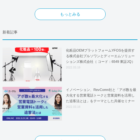
もっとみる
新着記事
化粧品OEMプラットフォームYFOSを提供す
る株式会社プルソワンとディーエムソリュー
ションズ株式会社（ コード：6549 東証JQ）
はYFOSにおけるロジスティクスパートナー
2022.03.16
としての基本合意契約を締結
イノベーション、RevComn社と「アポ数を最
大化する営業電話トークと営業資料を活用し
た追客法とは」をテーマとした共催セミナー
を開催！
2022.03.16