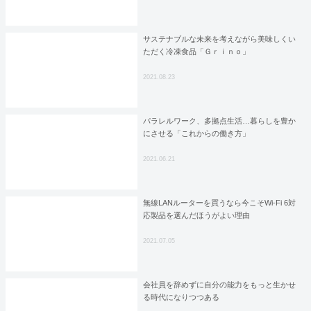
サステナブルな未来を考えながら美味しくい
ただく冷凍食品「Ｇｒｉｎｏ」
2021.08.23
パラレルワーク、多拠点生活…暮らしを豊か
にさせる「これからの働き方」
2021.06.21
無線LANルーターを買うなら今こそWi-Fi 6対
応製品を選んだほうがよい理由
2021.07.05
会社員を辞めずに自分の能力をもっと生かせ
る時代になりつつある