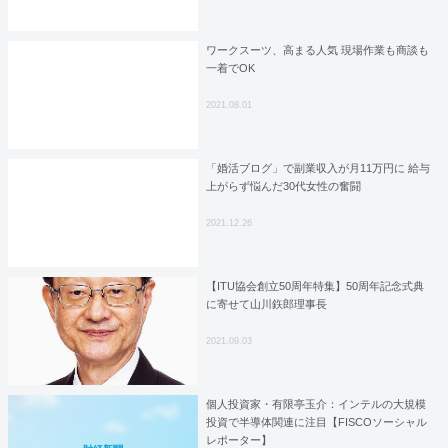
ワークスーツ、高まる人気 現場作業も商談も
一着でOK
2021.08.01
「婚活ブログ」で副業収入が月11万円に 給与
上がらず悩んだ30代女性の奮闘
2021.12.26
【ITU協会創立50周年特集】50周年記念式典
に寄せて山川鉃郎理事長
2021.09.03
個人投資家・有限亭玉介：インテルの大規模
投資で半導体関連に注目【FISCOソーシャル
レポーター】