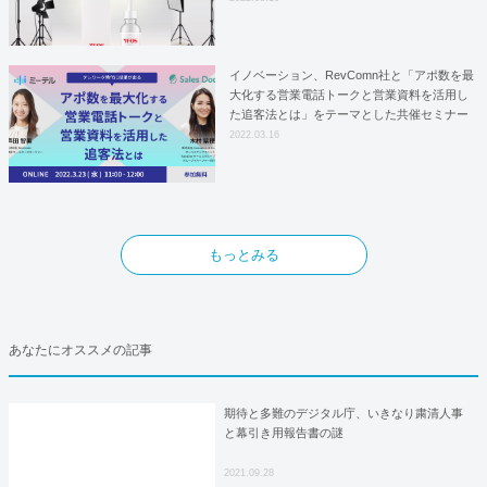
としての基本合意契約を締結
イノベーション、RevComn社と「アポ数を最
大化する営業電話トークと営業資料を活用し
た追客法とは」をテーマとした共催セミナー
を開催！
2022.03.16
もっとみる
あなたにオススメの記事
期待と多難のデジタル庁、いきなり粛清人事
と幕引き用報告書の謎
2021.09.28