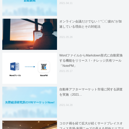
財経新聞
2021.04.11
オンライン会議だけでない！“〇〇疲れ”が加
速している理由とその対処法
2021.05.26
WordファイルからMarkdown形式に自動変換
する機能をリリース！- ナレッジ共有ツール
「NotePM」
2021.05.17
自動車アフターマーケット市場に関する調査
を実施（2021…
矢野経済研究所のYRIマーケットNow!
2021.04.28
コロナ禍を経て拡大が続くサードプレイスオ
フィス市場-利用ニーズの高まる郊外エリアは