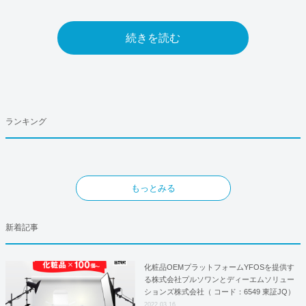
続きを読む
ランキング
もっとみる
新着記事
化粧品OEMプラットフォームYFOSを提供す
る株式会社プルソワンとディーエムソリュー
ションズ株式会社（ コード：6549 東証JQ）
はYFOSにおけるロジスティクスパートナー
2022.03.16