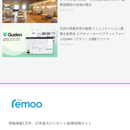
新規開設の余地が残る
2021.12.08
社内の情報共有や顧客コミュニケーション業
務を効率化 ビデオメッセージプラットフォー
ムQuden（クデン）がβ版リリース
2021.09.10
情報掲載1万件、日本最大のリモート/副業情報サイト