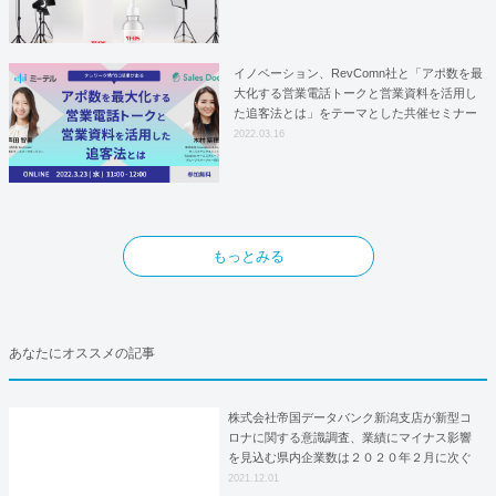
としての基本合意契約を締結
イノベーション、RevComn社と「アポ数を最
大化する営業電話トークと営業資料を活用し
た追客法とは」をテーマとした共催セミナー
を開催！
2022.03.16
もっとみる
あなたにオススメの記事
株式会社帝国データバンク新潟支店が新型コ
ロナに関する意識調査、業績にマイナス影響
を見込む県内企業数は２０２０年２月に次ぐ
低水準に
2021.12.01