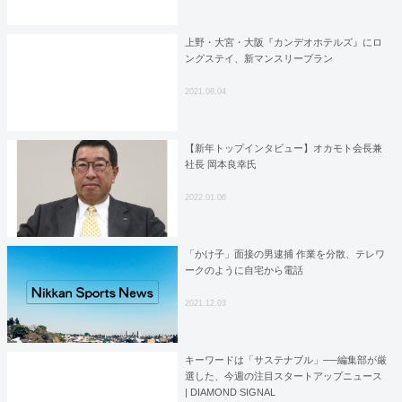
上野・大宮・大阪『カンデオホテルズ』にロ
ングステイ、新マンスリープラン
2021.08.04
【新年トップインタビュー】オカモト会長兼
社長 岡本良幸氏
2022.01.06
「かけ子」面接の男逮捕 作業を分散、テレワ
ークのように自宅から電話
2021.12.03
キーワードは「サステナブル」──編集部が厳
選した、今週の注目スタートアップニュース
| DIAMOND SIGNAL