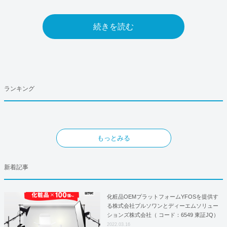
続きを読む
ランキング
もっとみる
新着記事
化粧品OEMプラットフォームYFOSを提供す
る株式会社プルソワンとディーエムソリュー
ションズ株式会社（ コード：6549 東証JQ）
はYFOSにおけるロジスティクスパートナー
2022.03.16