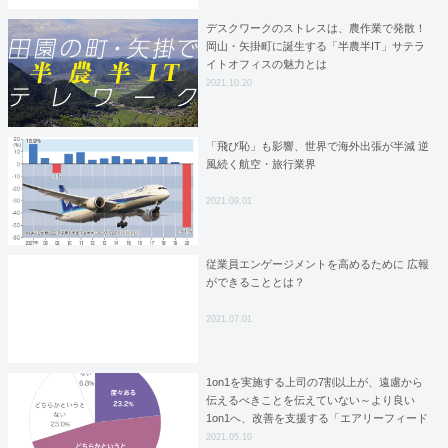
デスクワークのストレスは、農作業で発散！
岡山・矢掛町に誕生する「半農半IT」サテラ
イトオフィスの魅力とは
2021.10.20
「飛び恥」も影響、世界で海外出張が半減 逆
風続く航空・旅行業界
2021.09.01
従業員エンゲージメントを高めるために 広報
ができることとは？
2021.07.01
1on1を実施する上司の7割以上が、遠慮から
伝えるべきことを伝えていない～より良い
1on1へ、改善を支援する「エアリーフィード
バッククラウド」製品版をリリース～
2021.05.10