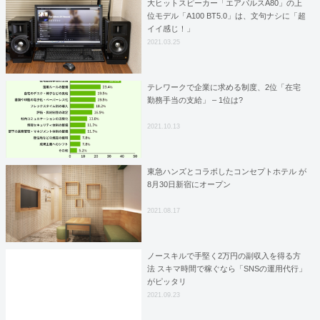
大ヒットスピーカー「エアパルスA80」の上
位モデル「A100 BT5.0」は、文句ナシに「超
イイ感じ！」
2021.03.25
テレワークで企業に求める制度、2位「在宅
勤務手当の支給」 – 1位は?
2021.10.13
東急ハンズとコラボしたコンセプトホテル が
8月30日新宿にオープン
2021.08.17
ノースキルで手堅く2万円の副収入を得る方
法 スキマ時間で稼ぐなら「SNSの運用代行」
がピッタリ
2021.09.23