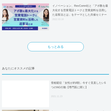
イノベーション、RevComn社と「アポ数を最
大化する営業電話トークと営業資料を活用し
た追客法とは」をテーマとした共催セミナー
を開催！
2022.03.16
もっとみる
あなたにオススメの記事
骨粗鬆症「女性が約8割」今すぐ見直したい5
つのNG行動【専門医に聞く】
2021.11.23