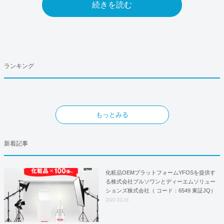
続きを読む
ランキング
もっとみる
新着記事
化粧品OEMプラットフォームYFOSを提供す
る株式会社プルソワンとディーエムソリュー
ションズ株式会社（ コード：6549 東証JQ）
はYFOSにおけるロジスティクスパートナー
2022.03.16
としての基本合意契約を締結