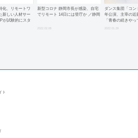
特化、リモートワ
新型コロナ 静岡市長が感染、自宅
ダンス集団「コン
た新しい人材サー
でリモート 14日には登庁か ／静岡
年公演、主宰の近
UPが試験的にスタ
「青春の続きやっ
知県民文化ホール
2022.02.06
2022.01.29
イト
T