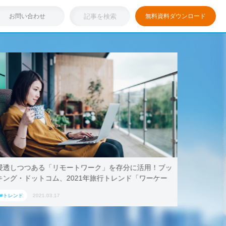
お問い合わせ
無料資料ダウンロード
浸透しつつある「リモートワーク」を存分に活用！ブッ
テレワー
キング・ドットコム、2021年旅行トレンド「ワーケー
AoyamaL
ション」におすすめの国内宿泊施設5選
#トレンド
2021.03.17
#トレンド