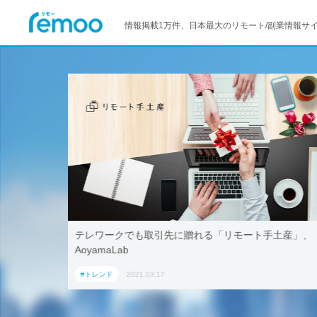
情報掲載1万件、日本最大のリモート/副業情報サ
活用！ブッ
テレワークでも取引先に贈れる「リモート手土産」、
「ワーケー
AoyamaLab
#トレンド
2021.03.17