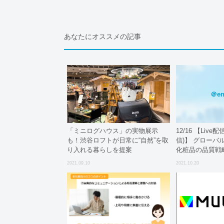
あなたにオススメの記事
＠en
「ミニログハウス」の実物展示
12/16 【Liv
も！渋谷ロフトが日常に“自然”を取
信)】 グローバ
り入れる暮らしを提案
化粧品の品質戦
管理のポイント
2021.09.10
2021.10.20