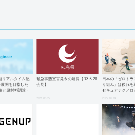
gineer
e配信(リアルタイム配
緊急事態宣言発令の延長【R3.5.28
日本の「ゼロトラ
ル展開を目指した
会見】
り組み」は後れを取
略と原材料調達・
セキュアテクノロ
リティ実態調査の
2021.05.29
2022.02.09