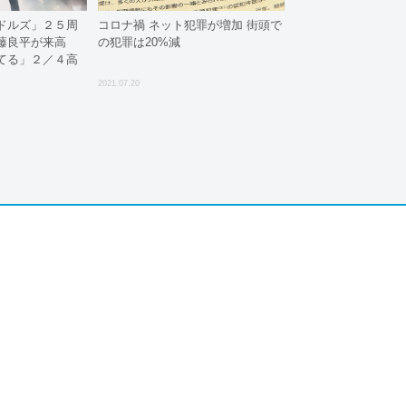
ドルズ」２５周
コロナ禍 ネット犯罪が増加 街頭で
藤良平が来高
の犯罪は20%減
てる」２／４高
2021.07.20