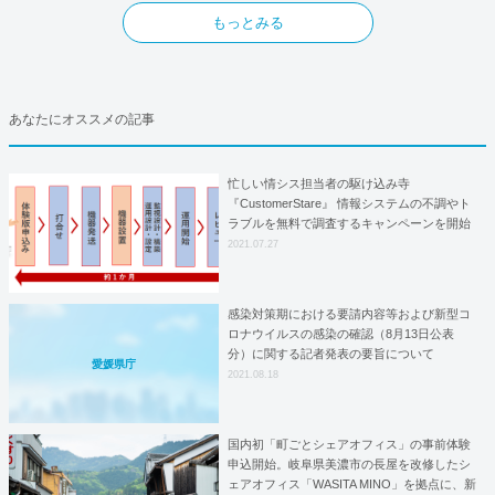
もっとみる
あなたにオススメの記事
忙しい情シス担当者の駆け込み寺
『CustomerStare』 情報システムの不調やト
ラブルを無料で調査するキャンペーンを開始
2021.07.27
感染対策期における要請内容等および新型コ
ロナウイルスの感染の確認（8月13日公表
分）に関する記者発表の要旨について
愛媛県庁
2021.08.18
国内初「町ごとシェアオフィス」の事前体験
申込開始。岐阜県美濃市の長屋を改修したシ
ェアオフィス「WASITA MINO」を拠点に、新