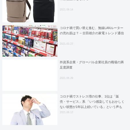
2021.09.14
コロナ禍で買い替え進む、無線LANルーター
の売れ筋は？ – 古田雄介の家電トレンド通信
2021.03.27
外資系企業・グローバル企業社員の職場の満
足度調査
2021.06.29
コロナ禍でストレス増の仕事、1位は「販
売・サービス」系 「いつ感染してもおかしく
ない状態が1年以上続いている」という声も
2021.06.12