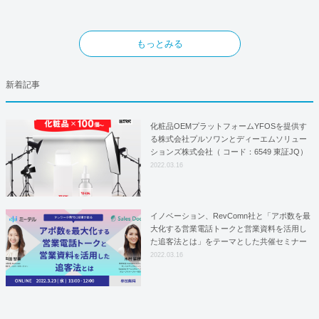
もっとみる
新着記事
化粧品OEMプラットフォームYFOSを提供す
る株式会社プルソワンとディーエムソリュー
ションズ株式会社（ コード：6549 東証JQ）
はYFOSにおけるロジスティクスパートナー
2022.03.16
としての基本合意契約を締結
イノベーション、RevComn社と「アポ数を最
大化する営業電話トークと営業資料を活用し
た追客法とは」をテーマとした共催セミナー
を開催！
2022.03.16