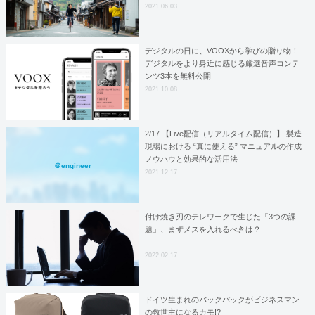
しい働き方と豊かな暮らしを
2021.06.03
デジタルの日に、VOOXから学びの贈り物！
デジタルをより身近に感じる厳選音声コンテ
ンツ3本を無料公開
2021.10.08
2/17 【Live配信（リアルタイム配信）】 製造
現場における “真に使える” マニュアルの作成
ノウハウと効果的な活用法
＠engineer
2021.12.17
付け焼き刃のテレワークで生じた「3つの課
題」、まずメスを入れるべきは？
2022.02.17
ドイツ生まれのバックパックがビジネスマン
の救世主になるカモ!?