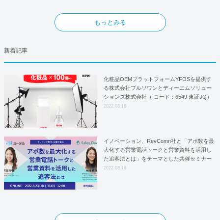
もっとみる
新着記事
化粧品OEMプラットフォームYFOSを提供す
る株式会社プルソワンとディーエムソリュー
ションズ株式会社（ コード：6549 東証JQ）
はYFOSにおけるロジスティクスパートナー
2022.03.16
としての基本合意契約を締結
イノベーション、RevComn社と「アポ数を最
大化する営業電話トークと営業資料を活用し
た追客法とは」をテーマとした共催セミナー
を開催！
2022.03.16