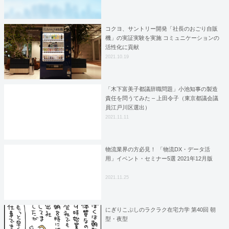
コクヨ、サントリー開発「社長のおごり自販
機」の実証実験を実施 コミュニケーションの
活性化に貢献
2021.10.19
「木下富美子都議辞職問題」小池知事の製造
責任を問うてみた – 上田令子（東京都議会議
員江戸川区選出）
2021.11.11
物流業界の方必見！ 「物流DX・データ活
用」イベント・セミナー5選 2021年12月版
2021.11.25
にぎりこぷしのラクラク在宅力学 第40回 朝
型・夜型