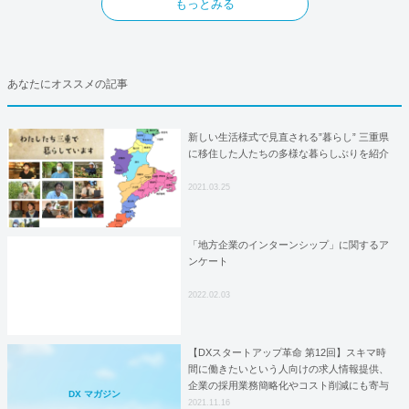
もっとみる
あなたにオススメの記事
新しい生活様式で見直される”暮らし” 三重県
に移住した人たちの多様な暮らしぶりを紹介
2021.03.25
「地方企業のインターンシップ」に関するア
ンケート
2022.02.03
【DXスタートアップ革命 第12回】スキマ時
間に働きたいという人向けの求人情報提供、
企業の採用業務簡略化やコスト削減にも寄与
DX マガジン
2021.11.16