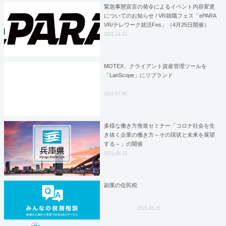
緊急事態宣言の発令によるイベント内容変更
についてのお知らせ / VR就職フェス「ePARA
VR/テレワーク就活Fes」（4月25日開催）
2021.04.24
MOTEX、クライアント資産管理ツールを
「LanScope」にリブランド
2021.07.05
多様な働き方推進セミナー「コロナ社会を生
き抜く企業の働き方～その現状と未来を展望
する～」の開催
2021.08.16
副業の住民税
2021.04.25