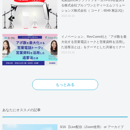
化粧品OEMプラットフォームYFOSを提供す
る株式会社プルソワンとディーエムソリュー
ションズ株式会社（ コード：6549 東証JQ）
はYFOSにおけるロジスティクスパートナー
2022.03.16
としての基本合意契約を締結
イノベーション、RevComn社と「アポ数を最
大化する営業電話トークと営業資料を活用し
た追客法とは」をテーマとした共催セミナー
を開催！
2022.03.16
もっとみる
あなたにオススメの記事
3/16 【Live配信（Zoom使用） or アーカイブ