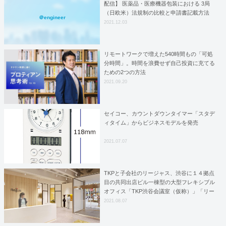
配信】 医薬品・医療機器包装における 3局
（日欧米）法規制の比較と申請書記載方法
＠engineer
2021.12.03
リモートワークで増えた540時間もの「可処
分時間」。時間を浪費せず自己投資に充てる
ための2つの方法
2021.09.20
セイコー、カウントダウンタイマー「スタデ
ィタイム」からビジネスモデルを発売
2021.07.07
TKPと子会社のリージャス、渋谷に１４拠点
目の共同出店ビル一棟型の大型フレキシブル
オフィス「TKP渋谷会議室（仮称）」「リー
ジャス渋谷公園通りビジネスセンター」2021
2021.08.07
年11月オープン