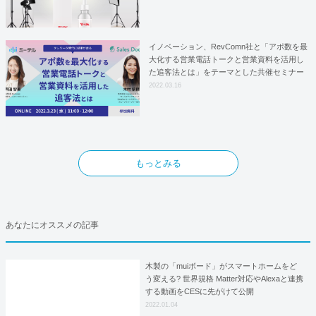
としての基本合意契約を締結
イノベーション、RevComn社と「アポ数を最
大化する営業電話トークと営業資料を活用し
た追客法とは」をテーマとした共催セミナー
を開催！
2022.03.16
もっとみる
あなたにオススメの記事
木製の「muiボード」がスマートホームをど
う変える? 世界規格 Matter対応やAlexaと連携
する動画をCESに先がけて公開
2022.01.04