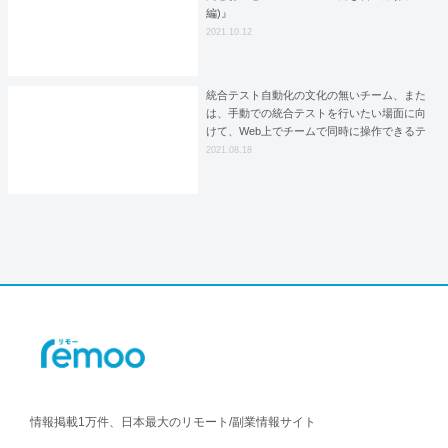
編)』
2021.10.12
統合テスト自動化の文化の無いチーム、また
は、手動での統合テストを行いたい場面に向
けて、Web上でチームで同時に操作できるテ
ストツール「Itamaster」を開発しました。
2021.08.18
情報掲載1万件、日本最大のリモート/副業情報サイト