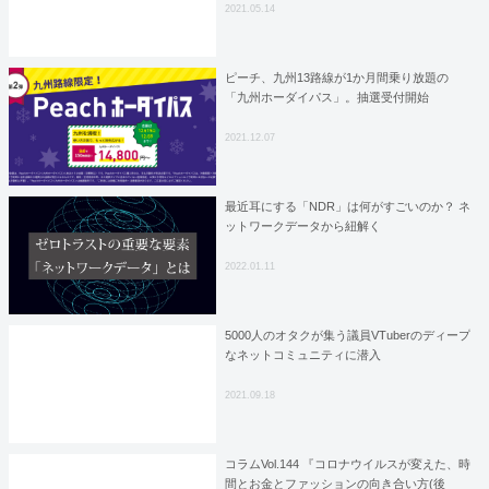
2021.05.14
ピーチ、九州13路線が1か月間乗り放題の
「九州ホーダイパス」。抽選受付開始
2021.12.07
最近耳にする「NDR」は何がすごいのか？ ネ
ットワークデータから紐解く
2022.01.11
5000人のオタクが集う議員VTuberのディープ
なネットコミュニティに潜入
2021.09.18
コラムVol.144 『コロナウイルスが変えた、時
間とお金とファッションの向き合い方(後