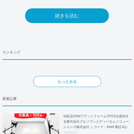
続きを読む
ランキング
もっとみる
新着記事
化粧品OEMプラットフォームYFOSを提供す
る株式会社プルソワンとディーエムソリュー
ションズ株式会社（ コード：6549 東証JQ）
はYFOSにおけるロジスティクスパートナー
2022.03.16