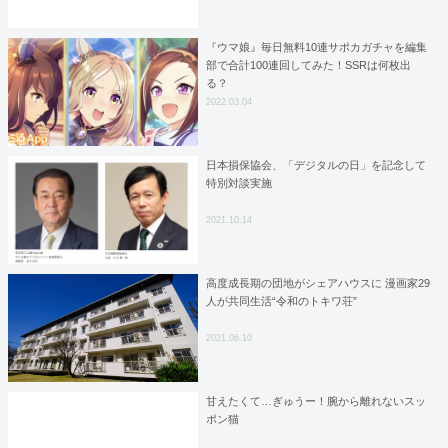
『ウマ娘』毎日無料10連サポカガチャを編集
部で合計100連回してみた！SSRは何枚出
る？
2022.03.04
日本損保協会、「デジタルの日」を記念して
特別対談実施
2021.10.14
高度成長期の団地がシェアハウスに 漫画家29
人が共同生活“令和のトキワ荘”
2021.06.10
甘えたくて…ぎゅうー！腕から離れないスッ
ポン猫