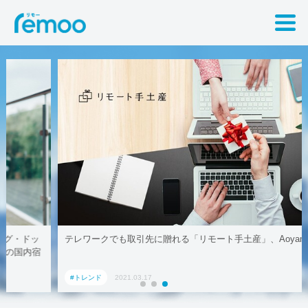
テレワークでも取引先に贈れる「リモート手土産」、AoyamaLab
#トレンド
2021.03.17