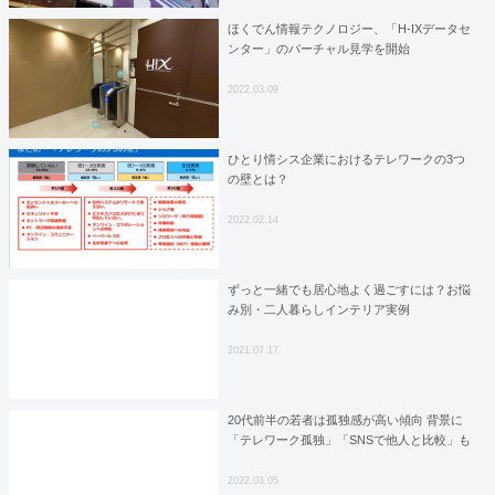
ほくでん情報テクノロジー、「H-IXデータセ
ンター」のバーチャル見学を開始
2022.03.09
ひとり情シス企業におけるテレワークの3つ
の壁とは？
2022.02.14
ずっと一緒でも居心地よく過ごすには？お悩
み別・二人暮らしインテリア実例
2021.07.17
20代前半の若者は孤独感が高い傾向 背景に
「テレワーク孤独」「SNSで他人と比較」も
2022.03.05