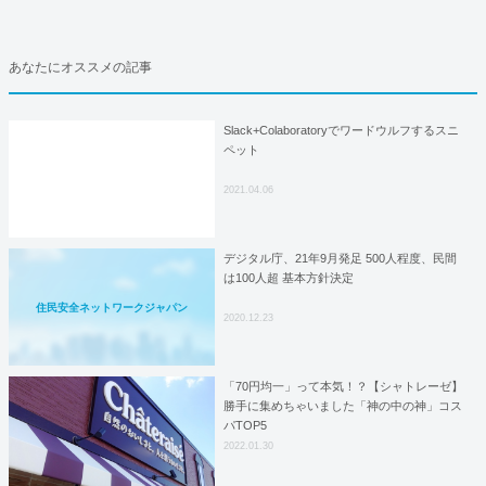
あなたにオススメの記事
Slack+Colaboratoryでワードウルフするスニ
ペット
2021.04.06
デジタル庁、21年9月発足 500人程度、民間
は100人超 基本方針決定
住民安全ネットワークジャパン
2020.12.23
「70円均一」って本気！？【シャトレーゼ】
勝手に集めちゃいました「神の中の神」コス
パTOP5
2022.01.30