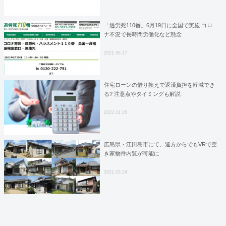
「過労死110番」6月19日に全国で実施 コロ
ナ不況で長時間労働化など懸念
2021.06.17
住宅ローンの借り換えで返済負担を軽減でき
る? 注意点やタイミングも解説
2022.01.26
広島県・江田島市にて、遠方からでもVRで空
き家物件内覧が可能に
2021.03.24