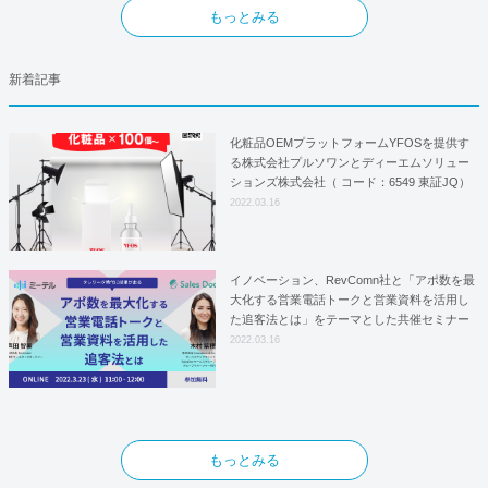
もっとみる
新着記事
化粧品OEMプラットフォームYFOSを提供す
る株式会社プルソワンとディーエムソリュー
ションズ株式会社（ コード：6549 東証JQ）
はYFOSにおけるロジスティクスパートナー
2022.03.16
としての基本合意契約を締結
イノベーション、RevComn社と「アポ数を最
大化する営業電話トークと営業資料を活用し
た追客法とは」をテーマとした共催セミナー
を開催！
2022.03.16
もっとみる