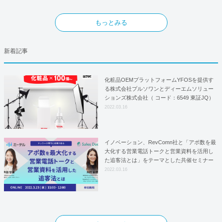
もっとみる
新着記事
化粧品OEMプラットフォームYFOSを提供す
る株式会社プルソワンとディーエムソリュー
ションズ株式会社（ コード：6549 東証JQ）
はYFOSにおけるロジスティクスパートナー
2022.03.16
としての基本合意契約を締結
イノベーション、RevComn社と「アポ数を最
大化する営業電話トークと営業資料を活用し
た追客法とは」をテーマとした共催セミナー
を開催！
2022.03.16