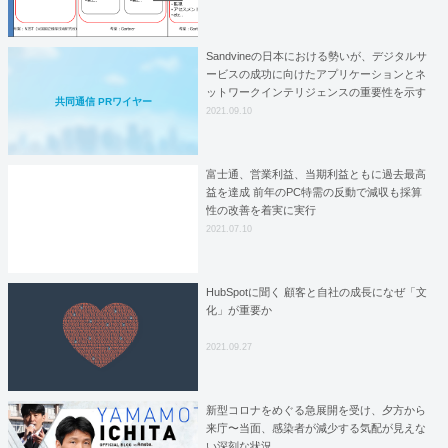
Sandvineの日本における勢いが、デジタルサ
ービスの成功に向けたアプリケーションとネ
ットワークインテリジェンスの重要性を示す
共同通信 PRワイヤー
2021.09.10
富士通、営業利益、当期利益ともに過去最高
益を達成 前年のPC特需の反動で減収も採算
性の改善を着実に実行
2021.07.10
HubSpotに聞く 顧客と自社の成長になぜ「文
化」が重要か
2021.09.27
新型コロナをめぐる急展開を受け、夕方から
来庁〜当面、感染者が減少する気配が見えな
い深刻な状況。