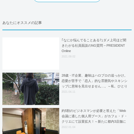
あなたにオススメの記事
｢なにか悩んでることある?｣ダメ上司ほど聞
きたがる社員面談のNG質問 – PRESIDENT
Online
2021.09.02
28歳・IT企業、趣味はハロプロの追っかけ。
恋愛が苦手で「恋人」的な雰囲気やスキンシ
ップに意味を見出せません…。～私、ひとり
でいてもイイですか？（23）～
2021.04.11
約5割のビジネスマンが必要と答えた「Web
会議に適した個人用ブース」がカフェ・ド・
クリエにて設置拡大！～新たに都内3店舗に
てサービス開始～
2022.01.04