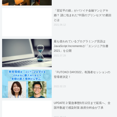
「習近平の娘」がバツイチ金融マンとデキ
婚？ 謎に包まれた“中国のプリンセス”の素顔
とは
2021.06.12
最も使われているプログラミング言語は
JavaScript Incrementsが「エンジニア白書
2021」を公開
2021.07.29
「FUTOKO DAY2022」有識者セッションの
登壇者決定！
2022.02.15
UPDATE 2-緊急事態9月12日まで延長へ、全
国半数超で感染対策 政府分科会が了承