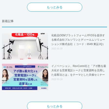
もっとみる
新着記事
化粧品OEMプラットフォームYFOSを提供す
る株式会社プルソワンとディーエムソリュー
ションズ株式会社（ コード：6549 東証JQ）
はYFOSにおけるロジスティクスパートナー
2022.03.16
としての基本合意契約を締結
イノベーション、RevComn社と「アポ数を最
大化する営業電話トークと営業資料を活用し
た追客法とは」をテーマとした共催セミナー
を開催！
2022.03.16
もっとみる