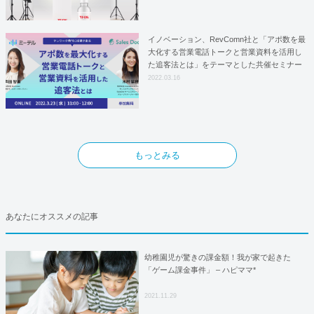
としての基本合意契約を締結
イノベーション、RevComn社と「アポ数を最
大化する営業電話トークと営業資料を活用し
た追客法とは」をテーマとした共催セミナー
を開催！
2022.03.16
もっとみる
あなたにオススメの記事
幼稚園児が驚きの課金額！我が家で起きた
「ゲーム課金事件」 – ハピママ*
2021.11.29