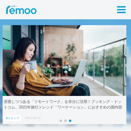
ドッ
テレワークでも取引先に贈れる「リモート手土産」、AoyamaLab
内宿
#トレンド
2021.03.17