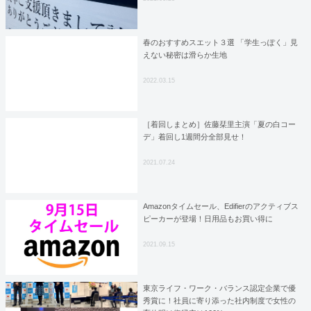
春のおすすめスエット３選 「学生っぽく」見
えない秘密は滑らか生地
2022.03.15
［着回しまとめ］佐藤栞里主演「夏の白コー
デ」着回し1週間分全部見せ！
2021.07.24
Amazonタイムセール、Edifierのアクティブス
ピーカーが登場！日用品もお買い得に
2021.09.15
東京ライフ・ワーク・バランス認定企業で優
秀賞に！社員に寄り添った社内制度で女性の