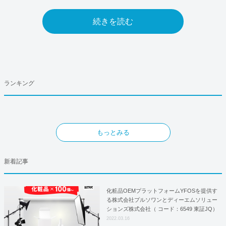
続きを読む
ランキング
もっとみる
新着記事
化粧品OEMプラットフォームYFOSを提供す
る株式会社プルソワンとディーエムソリュー
ションズ株式会社（ コード：6549 東証JQ）
はYFOSにおけるロジスティクスパートナー
2022.03.16