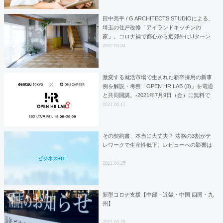
田中亮平 / G ARCHITECTS STUDIOによる、
埼玉の住戸改修「アイランドキッチンの
家」。コロナ禍で都心から近郊外にUターン
し在宅勤務する施主で、既存の小割平面を繋
2022.03.04
げた上で用途に合わせ仕上げ等を様々に展
開、中央にキッチンを計画し家族の“集まり住
まう”を後押し
激変する就活市場で生まれた新卒採用の新事
例を解説・考察「OPEN HR LAB (β)」を電通
と共同開講。-2021年7月9日（金）に無料で
企業の新卒担当者向けにオンライン開催-
2021.06.17
その契約書、本当に大丈夫？ 法務の3割がテ
レワークで生産性低下、レビューへの影響は
ビジネス+IT
2021.08.25
新型コロナ支援【中部・近畿・中国 四国・九
州】
2021.06.28