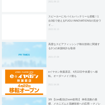
2021.09.13
スピーカーにモバイルバッテリーも搭載！1
台3役で使えるFUGU INNOVATIONSの完全ワ
イ…
2022.02.13
高度なスピアフィッシング検出技術に関連す
る3つの米国特許を取得
PR TIMES
2021.07.08
eイヤホン秋葉原店、4月22日中央通りへ移
転。オーダーメイド館も
2021.04.08
3/9 【Live配信(Zoom使用)】 伸長流動の基
礎、メカニズムと混練技術への応用 ～ナノレ