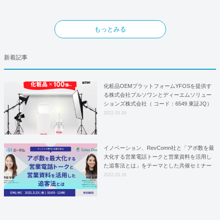
もっとみる
新着記事
化粧品OEMプラットフォームYFOSを提供す
る株式会社プルソワンとディーエムソリュー
ションズ株式会社（ コード：6549 東証JQ）
はYFOSにおけるロジスティクスパートナー
2022.03.16
としての基本合意契約を締結
イノベーション、RevComn社と「アポ数を最
大化する営業電話トークと営業資料を活用し
た追客法とは」をテーマとした共催セミナー
を開催！
2022.03.16