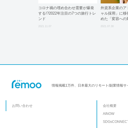
コロナ禍の埋め合わせ需要が爆発
外資系企業のア
する!?2022年注目の7つの旅行トレ
ャル採用」に移
ンド
めた「変容への
評価
2021.11.07
2021.07.30
情報掲載1万件、日本最大のリモート/副業情報サ
お問い合わせ
会社概要
AINOW
SDGsCONNEC