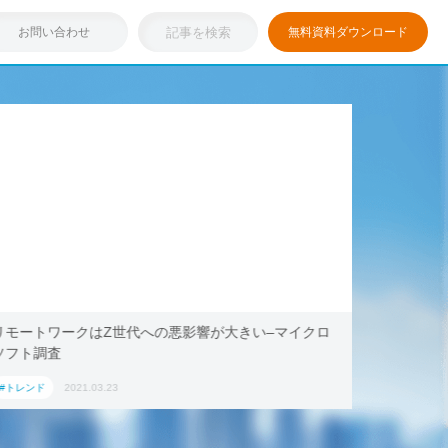
お問い合わせ
無料資料ダウンロード
Z世代への悪影響が大きい–マイクロ
浸透しつつある「リモート
キング・ドットコム、202
ション」におすすめの国内
23
#トレンド
2021.03.17