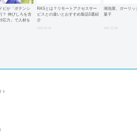
ドビが「ポテンシ
RASとは？リモートアクセスサー
湖池屋、ガーリッ
行？ 伸びしろを含
ビスとの違いとおすすめ製品5選紹
菓子
対応力」で人材を
介
2021.03.24
2021.12.09
イト
T