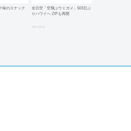
ク味のスナック
全日空「空飛ぶウミガメ」503日ぶ
りハワイへ ZIPも再開
2021.08.14