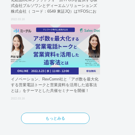
式会社プルソワンとディーエムソリューションズ
株式会社（ コード：6549 東証JQ）はYFOSにお
けるロジスティクスパートナーとしての基本合意
2022.03.16
契約を締結
イノベーション、RevComn社と「アポ数を最大化
する営業電話トークと営業資料を活用した追客法
とは」をテーマとした共催セミナーを開催！
2022.03.16
もっとみる