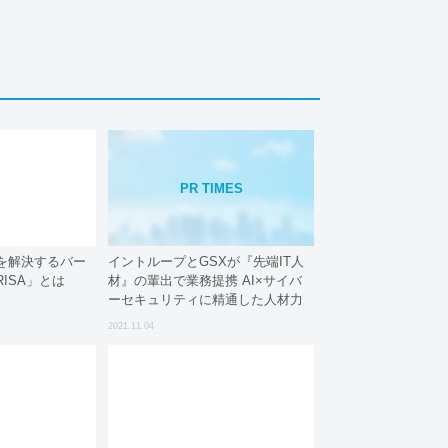
PR TIMES
を解決するバー
イントループとGSXが『先端IT人
ISA」とは
材』の輩出で業務提携 AI×サイバ
ーセキュリティに精通した人材力
でDX推進を加速させ、日本をセキ
2021.11.04
ュリティ先進国に底上げする