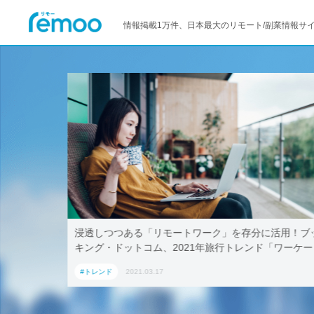
情報掲載1万件、日本最大のリモート/副業情報サ
浸透しつつある「リモートワーク」を存分に活用！ブッ
テレワー
キング・ドットコム、2021年旅行トレンド「ワーケー
AoyamaL
ション」におすすめの国内宿泊施設5選
#トレンド
2021.03.17
#トレンド