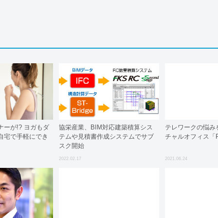
ーが!? ヨガもダ
協栄産業、BIM対応建築積算シス
テレワークの悩み
自宅で手軽にでき
テムや見積書作成システムでサブ
チャルオフィス「R
スク開始
2022.02.17
2021.06.24