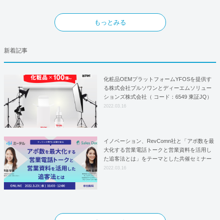
もっとみる
新着記事
化粧品OEMプラットフォームYFOSを提供す
る株式会社プルソワンとディーエムソリュー
ションズ株式会社（ コード：6549 東証JQ）
はYFOSにおけるロジスティクスパートナー
2022.03.16
としての基本合意契約を締結
イノベーション、RevComn社と「アポ数を最
大化する営業電話トークと営業資料を活用し
た追客法とは」をテーマとした共催セミナー
を開催！
2022.03.16