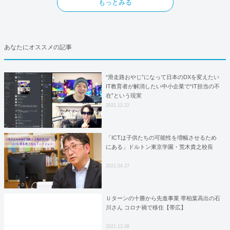
もっとみる
あなたにオススメの記事
“滑走路おやじ”になって日本のDXを変えたい
IT教育者が解消したい中小企業で“IT担当の不
在”という現実
2021.12.22
「ICTは子供たちの可能性を増幅させるため
にある」ドルトン東京学園・荒木貴之校長
2021.04.27
Ｕターンの十勝から先進事業 帯柏葉高出の石
川さん コロナ禍で移住【帯広】
2021.12.08