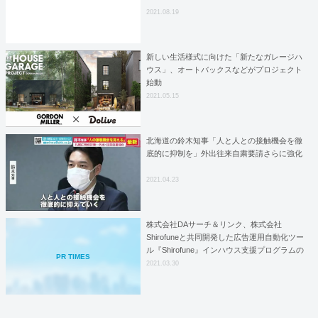
2021.08.19
新しい生活様式に向けた「新たなガレージハ
ウス」、オートバックスなどがプロジェクト
始動
2021.05.15
北海道の鈴木知事「人と人との接触機会を徹
底的に抑制を」外出往来自粛要請さらに強化
2021.04.23
株式会社DAサーチ＆リンク、株式会社
Shirofuneと共同開発した広告運用自動化ツー
ル『Shirofune』インハウス支援プログラムの
PR TIMES
提供開始。
2021.03.30