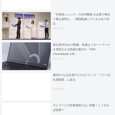
「年賀状ショック」の日本郵便 大企業で相次
ぐ廃止表明も……環境配慮とデジタル化で対
応
2021.12.27
第11世代Core i3搭載、快適なリモートワーク
を実現させる性能が魅力の「FMV
Chromebook 14F」
2021.12.23
週3日でも正社員!?エグゼクティブ「フリー正
社員制度」に迫る
2021.09.27
テレワークの作業場所がない問題！こうすれ
ば改善？