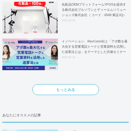
化粧品OEMプラットフォームYFOSを提供す
る株式会社プルソワンとディーエムソリュー
ションズ株式会社（ コード：6549 東証JQ）
はYFOSにおけるロジスティクスパートナー
2022.03.16
としての基本合意契約を締結
イノベーション、RevComn社と「アポ数を最
大化する営業電話トークと営業資料を活用し
た追客法とは」をテーマとした共催セミナー
を開催！
2022.03.16
もっとみる
あなたにオススメの記事