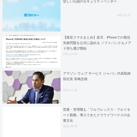
珍しい仏国のセキュリティベンダー
週刊BCN＋
2022.01.21
【格安スマホまとめ】楽天、iPhoneでの着信
失敗問題を公式に認める ソフトバンクもメア
ド持ち運び開始
2021.12.26
アマゾン ウェブ サービス ジャパン 代表取締
役社長 長崎忠雄
2021.11.26
営業・管理職も「フルフレックス・フルリモ
ート勤務」導入できたクラウドワークスの企
業文化
2021.08.09