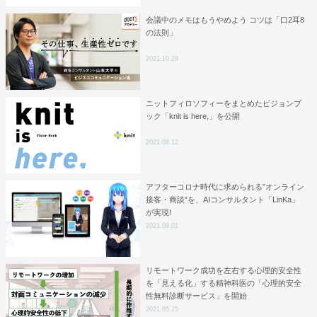
会議中のメモはもうやめよう コツは「口2耳8
の法則」
2021.10.29
ニットフィロソフィーをまとめたビジョンブ
ック「knit is here,」を公開
2021.08.12
アフターコロナ時代に求められる”オンライン
接客・商談”を、AIコンサルタント「LinKa」
が実現!
2021.09.01
リモートワーク成功を左右する心理的安全性
を「見える化」する精神科医の「心理的安全
性無料診断サービス」を開始
2021.05.25