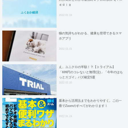
ｅｄｉａ
ふくおか経済
2022.01.19
猫の気持ちがわかる、健康も管理できるスマ
ホアプリ
2022.01.01
え、ユニクロの半額！？【トライアル】
「699円のコレないと無理(泣)」「今年のはも
っとスゴイ」バズ確定5選
2022.02.20
基本から活用法までをわかりやすく。この一
冊でZoomのすべてがわかります！
2022.01.24