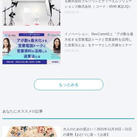
る株式会社プルソワンとディーエムソリュー
ションズ株式会社（ コード：6549 東証JQ）
はYFOSにおけるロジスティクスパートナー
2022.03.16
としての基本合意契約を締結
イノベーション、RevComn社と「アポ数を最
大化する営業電話トークと営業資料を活用し
た追客法とは」をテーマとした共催セミナー
を開催！
2022.03.16
もっとみる
あなたにオススメの記事
大人のための星占い！2021年11月15日～21日
の運勢【おひつじ座～うお座】