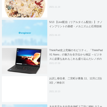
2021.11.14
5/13 【Live配信（リアルタイム配信）】 ナノ
インプリントの基礎・メカニズムと応用技術
＠engineer
2021.04.10
ThinkPad史上究極のモビリティ。「ThinkPad
X1 Nano」の魅力を全方位から検証 ～ビジネ
スに必要なあれもこれも盛り込んだレノボの
意欲的製品【仕事PCはインテルvProで決ま
2021.07.09
り!】[Sponsored]
お試し移住者、二宮町が募集 11、12月に2泊
3日 ／神奈川
2021.10.13
大分支店を大分市金池町２丁目に移転 ＱＴｍ