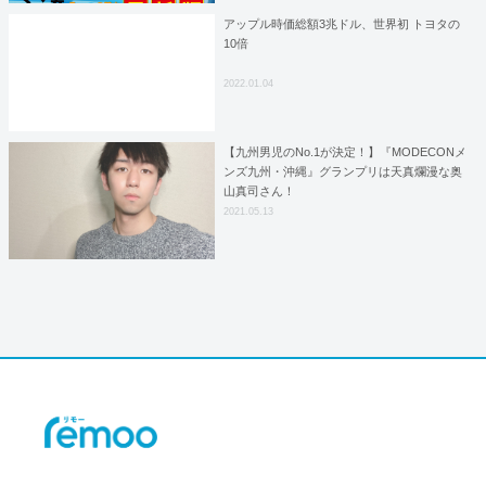
アップル時価総額3兆ドル、世界初 トヨタの
10倍
2022.01.04
【九州男児のNo.1が決定！】『MODECONメ
ンズ九州・沖縄』グランプリは天真爛漫な奥
山真司さん！
2021.05.13