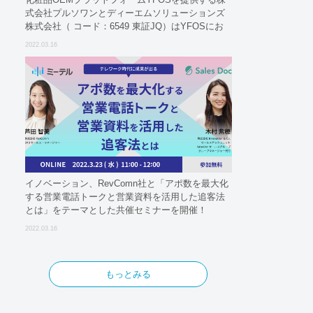
式会社プルソワンとディーエムソリューションズ
株式会社（ コード：6549 東証JQ）はYFOSにお
けるロジスティクスパートナーとしての基本合意
2022.03.16
契約を締結
イノベーション、RevComn社と「アポ数を最大化
する営業電話トークと営業資料を活用した追客法
とは」をテーマとした共催セミナーを開催！
2022.03.16
もっとみる