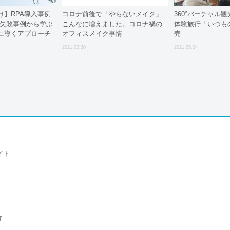
け】RPA導入事例
コロナ前後で「やらないメイク」
360°バーチャル
～失敗事例から学ぶ
こんなに増えました。コロナ禍の
体験旅行「いつも
功に導くアプローチ
オフィスメイク事情
売
2021.03.30
2021.05.04
イト
T