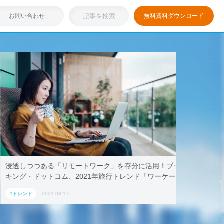
お問い合わせ
無料資料ダウンロード
浸透しつつある「リモートワーク」を存分に活用！ブッ
テレワー
キング・ドットコム、2021年旅行トレンド「ワーケー
AoyamaL
ション」におすすめの国内宿泊施設5選
#トレンド
2021.03.17
#トレンド