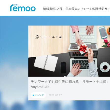
情報掲載1万件、日本最大のリモート/副業情報サ
活用！ブッ
テレワークでも取引先に贈れる「リモート手土産」、
「ワーケー
AoyamaLab
#トレンド
2021.03.17