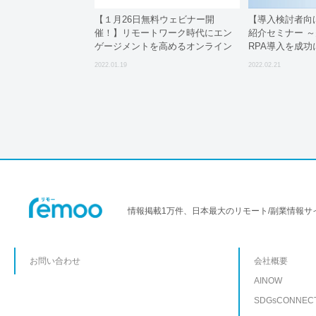
【１月26日無料ウェビナー開
【導入検討者向
催！】リモートワーク時代にエン
紹介セミナー 
ゲージメントを高めるオンライン
RPA導入を成
社員総会の作り方
～
2022.01.19
2022.02.21
情報掲載1万件、日本最大のリモート/副業情報サ
お問い合わせ
会社概要
AINOW
SDGsCONNEC