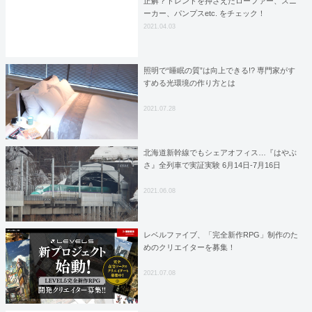
正解？トレンドを押さえたローファー、スニ
ーカー、パンプスetc. をチェック！
2021.04.03
照明で“睡眠の質”は向上できる!? 専門家がす
すめる光環境の作り方とは
2021.07.28
北海道新幹線でもシェアオフィス…『はやぶ
さ』全列車で実証実験 6月14日-7月16日
2021.06.08
レベルファイブ、「完全新作RPG」制作のた
めのクリエイターを募集！
2021.07.08