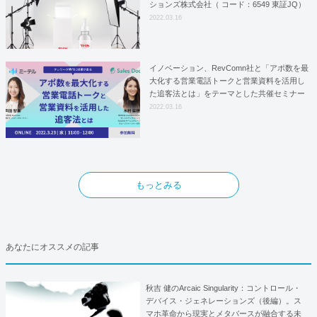
ションズ株式会社（ コード：6549 東証JQ）
はYFOSにおけるロジスティクスパートナー
2022.03.16
としての基本合意契約を締結
イノベーション、RevComn社と「アポ数を最
大化する営業電話トークと営業資料を活用し
た追客法とは」をテーマとした共催セミナー
を開催！
2022.03.16
もっとみる
あなたにオススメの記事
秋吉 健のArcaic Singularity：コントロール・
デバイス・ジェネレーションズ（後編）。ス
マホ革命から現実とメタバースが融合する未