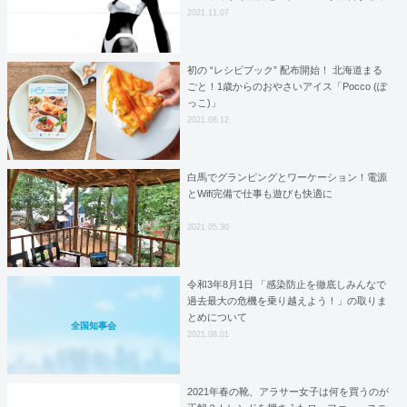
来を考える【コラム】
2021.11.07
初の “レシピブック” 配布開始！ 北海道まる
ごと！1歳からのおやさいアイス「Pocco (ぽ
っこ)」
2021.08.12
白馬でグランピングとワーケーション！電源
とWifi完備で仕事も遊びも快適に
2021.05.30
令和3年8月1日 「感染防止を徹底しみんなで
過去最大の危機を乗り越えよう！」の取りま
とめについて
全国知事会
2021.08.01
2021年春の靴、アラサー女子は何を買うのが