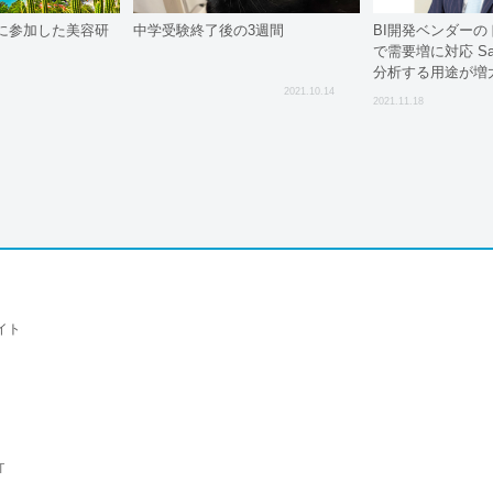
に参加した美容研
中学受験終了後の3週間
BI開発ベンダーの
で需要増に対応 S
分析する用途が増
2021.10.14
2021.11.18
イト
T