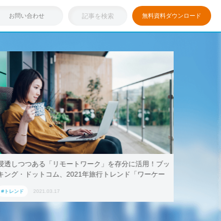
お問い合わせ
無料資料ダウンロード
浸透しつつある「リモートワーク」を存分に活用！ブッ
テレワー
キング・ドットコム、2021年旅行トレンド「ワーケー
AoyamaL
ション」におすすめの国内宿泊施設5選
#トレンド
2021.03.17
#トレンド