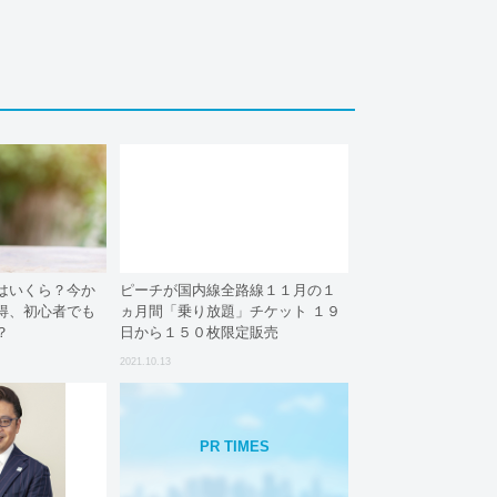
はいくら？今か
ピーチが国内線全路線１１月の１
得、初心者でも
ヵ月間「乗り放題」チケット １９
？
日から１５０枚限定販売
2021.10.13
PR TIMES