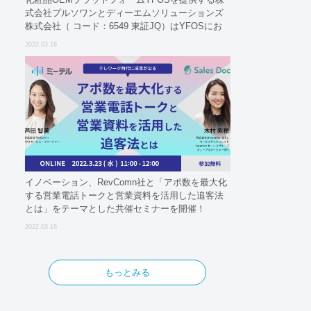
式会社プルソワンとディーエムソリューションズ
株式会社（ コード：6549 東証JQ）はYFOSにお
けるロジスティクスパートナーとしての基本合意
2022.03.16
契約を締結
イノベーション、RevComn社と「アポ数を最大化
する営業電話トークと営業資料を活用した追客法
とは」をテーマとした共催セミナーを開催！
2022.03.16
もっとみる