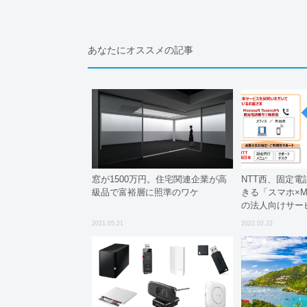
あなたにオススメの記事
窓が1500万円。住宅関連企業が高
NTT西、固定
級品で富裕層に照準のワケ
きる「スマホ×Micr
の法人向けサー
2021.05.21
2022.02.22