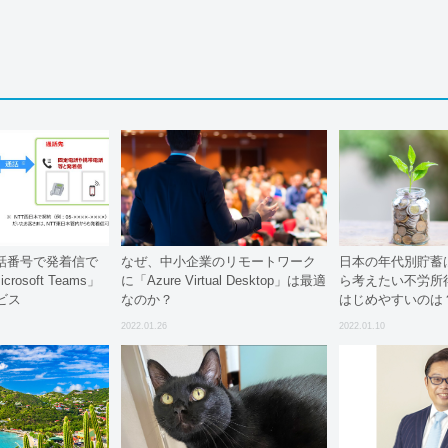
電話番号で発着信で
なぜ、中小企業のリモートワーク
日本の年代別貯蓄
osoft Teams」
に「Azure Virtual Desktop」は最適
ら考えたい不労所
ビス
なのか？
はじめやすいのは
2022.01.26
2022.01.10