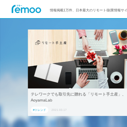
情報掲載1万件、日本最大のリモート/副業情報サ
活用！ブッ
テレワークでも取引先に贈れる「リモート手土産」、
「ワーケー
AoyamaLab
#トレンド
2021.03.17