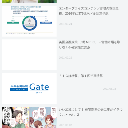
エンタープライズコンテンツ管理の市場規
模、2026年に377億米ドル到達予想
2021.09.24
英国金融政策（9月ＭＰＣ）－労働市場を取
り巻く不確実性に焦点
2021.09.25
ＦＩＧは増収、第１四半期決算
2021.05.15
いい加減にして！ 在宅勤務の夫に妻がイラつ
くこと vol． 2
2021.06.07