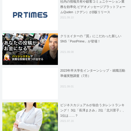
社内の情報共有や顧客コミュニケーション業
務を効率化 ビデオメッセージプラットフォー
ムQuden（クデン）がβ版リリース
2021.09.10
クリエイターの『質』にこだわった新しい
SNS「PostPrime」が登場！
2021.09.08
2023年卒大学生インターンシップ・就職活動
準備実態調査（7月）
2021.09.01
ビジネスカジュアルが似合うタレントランキ
ング！ 3位「長澤まさみ」2位「北川景子」、
1位は……？
2021.07.16