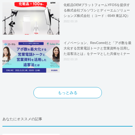
化粧品OEMプラットフォームYFOSを提供す
る株式会社プルソワンとディーエムソリュー
ションズ株式会社（ コード：6549 東証JQ）
はYFOSにおけるロジスティクスパートナー
2022.03.16
としての基本合意契約を締結
イノベーション、RevComn社と「アポ数を最
大化する営業電話トークと営業資料を活用し
た追客法とは」をテーマとした共催セミナー
を開催！
2022.03.16
もっとみる
あなたにオススメの記事