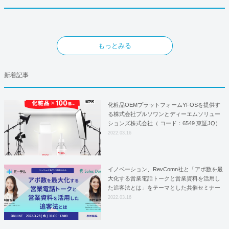
もっとみる
新着記事
化粧品OEMプラットフォームYFOSを提供す
る株式会社プルソワンとディーエムソリュー
ションズ株式会社（ コード：6549 東証JQ）
はYFOSにおけるロジスティクスパートナー
2022.03.16
としての基本合意契約を締結
イノベーション、RevComn社と「アポ数を最
大化する営業電話トークと営業資料を活用し
た追客法とは」をテーマとした共催セミナー
を開催！
2022.03.16