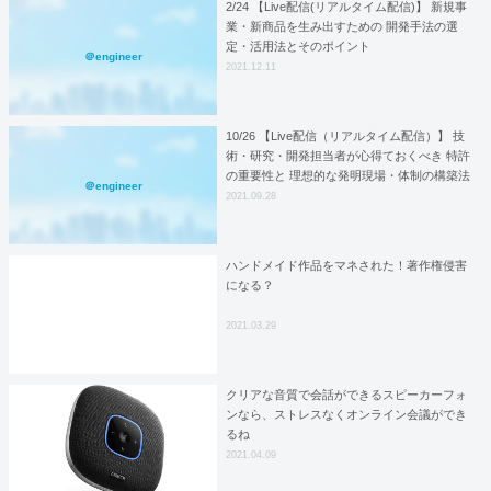
2/24 【Live配信(リアルタイム配信)】 新規事
業・新商品を生み出すための 開発手法の選
定・活用法とそのポイント
＠engineer
2021.12.11
10/26 【Live配信（リアルタイム配信）】 技
術・研究・開発担当者が心得ておくべき 特許
の重要性と 理想的な発明現場・体制の構築法
＠engineer
2021.09.28
ハンドメイド作品をマネされた！著作権侵害
になる？
2021.03.29
クリアな音質で会話ができるスピーカーフォ
ンなら、ストレスなくオンライン会議ができ
るね
2021.04.09