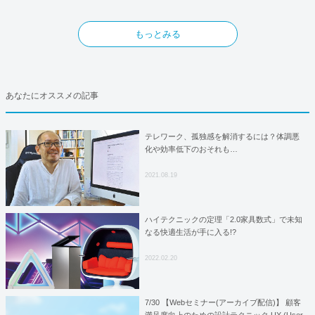
もっとみる
あなたにオススメの記事
テレワーク、孤独感を解消するには？体調悪
化や効率低下のおそれも…
2021.08.19
ハイテクニックの定理「2.0家具数式」で未知
なる快適生活が手に入る!?
2022.02.20
7/30 【Webセミナー(アーカイブ配信)】 顧客
満足度向上のための設計テクニック UX (User