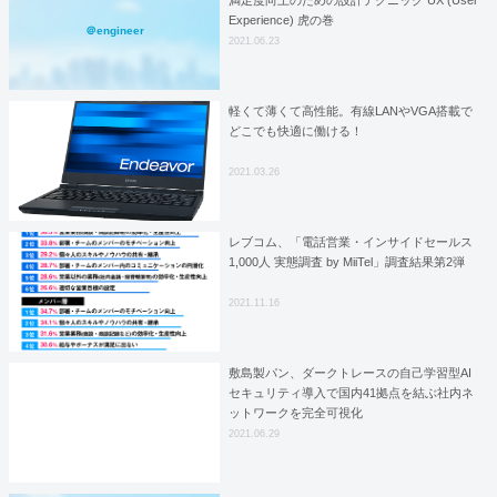
Experience) 虎の巻
＠engineer
2021.06.23
軽くて薄くて高性能。有線LANやVGA搭載で
どこでも快適に働ける！
2021.03.26
レブコム、「電話営業・インサイドセールス
1,000人 実態調査 by MiiTel」調査結果第2弾
2021.11.16
敷島製パン、ダークトレースの自己学習型AI
セキュリティ導入で国内41拠点を結ぶ社内ネ
ットワークを完全可視化
2021.06.29