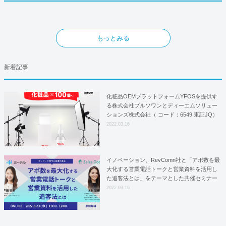
もっとみる
新着記事
化粧品OEMプラットフォームYFOSを提供す
る株式会社プルソワンとディーエムソリュー
ションズ株式会社（ コード：6549 東証JQ）
はYFOSにおけるロジスティクスパートナー
2022.03.16
としての基本合意契約を締結
イノベーション、RevComn社と「アポ数を最
大化する営業電話トークと営業資料を活用し
た追客法とは」をテーマとした共催セミナー
を開催！
2022.03.16