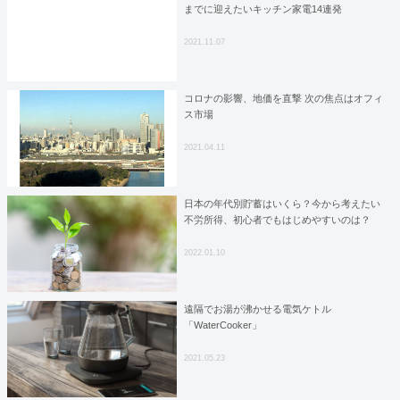
までに迎えたいキッチン家電14連発
2021.11.07
コロナの影響、地価を直撃 次の焦点はオフィ
ス市場
2021.04.11
日本の年代別貯蓄はいくら？今から考えたい
不労所得、初心者でもはじめやすいのは？
2022.01.10
遠隔でお湯が沸かせる電気ケトル
「WaterCooker」
2021.05.23