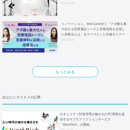
はYFOSにおけるロジスティクスパートナー
2022.03.16
としての基本合意契約を締結
イノベーション、RevComn社と「アポ数を最
大化する営業電話トークと営業資料を活用し
た追客法とは」をテーマとした共催セミナー
を開催！
2022.03.16
もっとみる
あなたにオススメの記事
セキュリティ対策管理が施されたPC環境を提
供するサブスクリプションサービス
「WorkRich」が開始