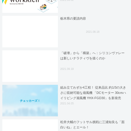
2021.09.02
栃木県の要請内容
2021.08.18
「破壊」から「構築」へ：シリコンヴァレー
は新しいナラティヴを描くのか
2021.09.18
組み立てわずか4工程！ 従来品比 約1/3の大き
さに収納可能な扇風機 「DCモーター 30cmハ
イリビング扇風機 YHX-FGD30」を新発売
チェッカーズ！
2021.04.05
松井大輔のフットサル挑戦に三浦知良も「面
白いね」とエール！