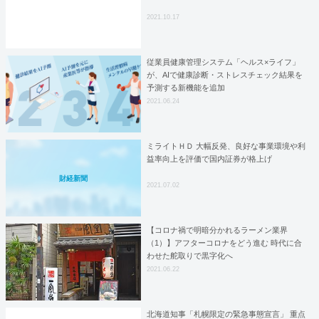
2021.10.17
従業員健康管理システム「ヘルス×ライフ」
が、AIで健康診断・ストレスチェック結果を
予測する新機能を追加
2021.06.24
ミライトＨＤ 大幅反発、良好な事業環境や利
益率向上を評価で国内証券が格上げ
財経新聞
2021.07.02
【コロナ禍で明暗分かれるラーメン業界
（1）】アフターコロナをどう進む 時代に合
わせた舵取りで黒字化へ
2021.06.22
北海道知事「札幌限定の緊急事態宣言」 重点