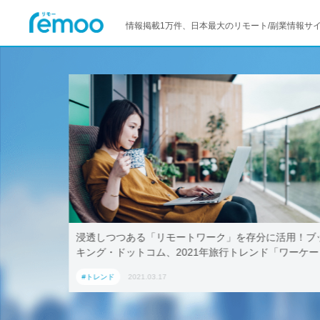
情報掲載1万件、日本最大のリモート/副業情報サ
存分に活用！ブッ
テレワークでも取引先に贈れる「リモート手土
レンド「ワーケー
AoyamaLab
選
#トレンド
2021.03.17