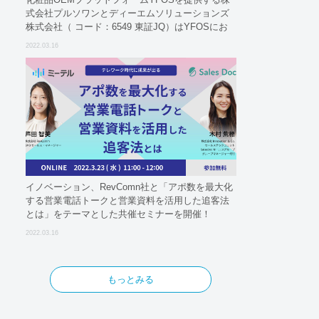
式会社プルソワンとディーエムソリューションズ
株式会社（ コード：6549 東証JQ）はYFOSにお
けるロジスティクスパートナーとしての基本合意
2022.03.16
契約を締結
イノベーション、RevComn社と「アポ数を最大化
する営業電話トークと営業資料を活用した追客法
とは」をテーマとした共催セミナーを開催！
2022.03.16
もっとみる