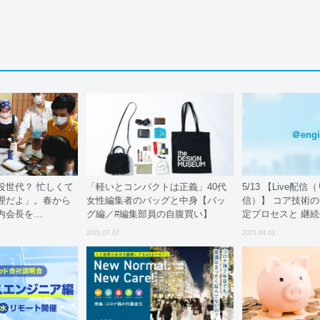
＠engi
役世代？ 忙しくて
「軽いとコンパクトは正義」40代
5/13 【Live配
理だよ」。春から
女性編集者のバッグと中身【バッ
信）】 コア技術
内会長を…
グ編／#編集部員の自腹買い】
定プロセスと 継
手法
2021.07.07
2021.04.03