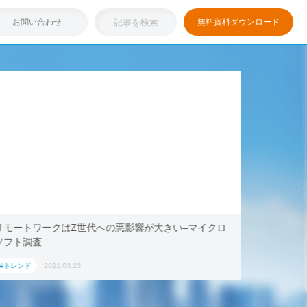
お問い合わせ
無料資料ダウンロード
浸透しつつある「リモートワーク」を存分に活用！ブッ
テ
キング・ドットコム、2021年旅行トレンド「ワーケー
Ao
ション」におすすめの国内宿泊施設5選
#トレンド
2021.03.17
#