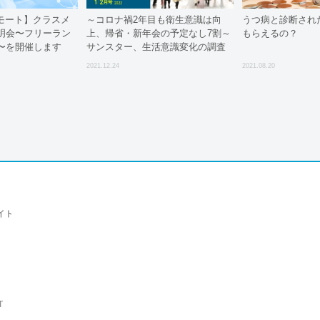
リモート】クラスメ
～コロナ禍2年目も衛生意識は向
うつ病と診断され
明会〜フリーラン
上、帰省・新年会の予定なし7割～
もらえるの？
〜を開催します
サンスター、生活意識変化の調査
結果をWebマガジン「New Normal,
2021.12.24
2021.08.20
New Care!」で公開
イト
T