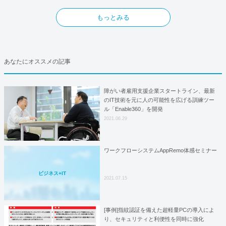
もっとみる
あなたにオススメの記事
障がい者雇用支援企業スタートライン、最新
のIT技術を元に人の可能性を広げる訓練ツー
ル「Enable360」を開発
2021.06.29
ワークフローシステムAppRemo体感セミナー
ビジネス+IT
2021.07.15
[事例]指紋認証を備えた超軽量PCの導入によ
り、セキュリティと利便性を同時に強化