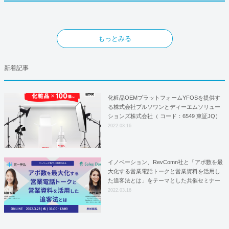
もっとみる
新着記事
化粧品OEMプラットフォームYFOSを提供す
る株式会社プルソワンとディーエムソリュー
ションズ株式会社（ コード：6549 東証JQ）
はYFOSにおけるロジスティクスパートナー
2022.03.16
としての基本合意契約を締結
イノベーション、RevComn社と「アポ数を最
大化する営業電話トークと営業資料を活用し
た追客法とは」をテーマとした共催セミナー
を開催！
2022.03.16