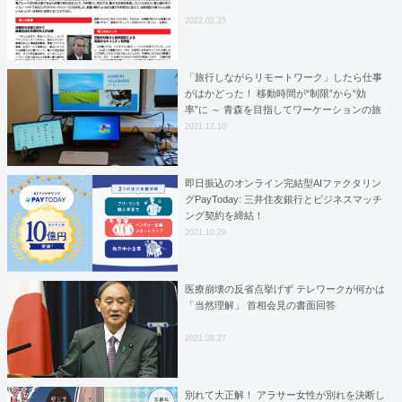
2022.02.25
「旅行しながらリモートワーク」したら仕事
がはかどった！ 移動時間が“制限”から“効
率”に ～ 青森を目指してワーケーションの旅
【甲斐祐樹の Work From ____ ：第9回】
2021.12.10
即日振込のオンライン完結型AIファクタリン
グPayToday: 三井住友銀行とビジネスマッチ
ング契約を締結！
2021.10.29
医療崩壊の反省点挙げず テレワークが何かは
「当然理解」 首相会見の書面回答
2021.08.27
別れて大正解！ アラサー女性が別れを決断し