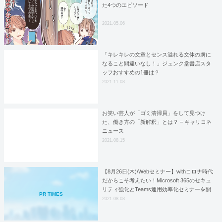
た4つのエピソード
2021.05.06
「キレキレの文章とセンス溢れる文体の虜に
なること間違いなし！」ジュンク堂書店スタ
ッフおすすめの1冊は？
2021.11.03
お笑い芸人が「ゴミ清掃員」をして見つけ
た、働き方の「新解釈」とは？ – キャリコネ
ニュース
2021.08.15
【8月26日(木)/Webセミナー】withコロナ時代
だからこそ考えたい！Microsoft 365のセキュ
リティ強化とTeams運用効率化セミナーを開
PR TIMES
催いたします
2021.08.03