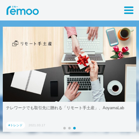
クでも取引先に贈れる「リモート手土産」、AoyamaLab
リモート
ド
2021.03.17
#トレンド