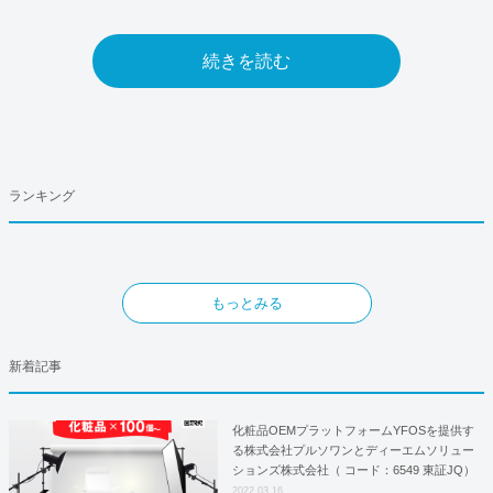
続きを読む
ランキング
もっとみる
新着記事
化粧品OEMプラットフォームYFOSを提供す
る株式会社プルソワンとディーエムソリュー
ションズ株式会社（ コード：6549 東証JQ）
はYFOSにおけるロジスティクスパートナー
2022.03.16