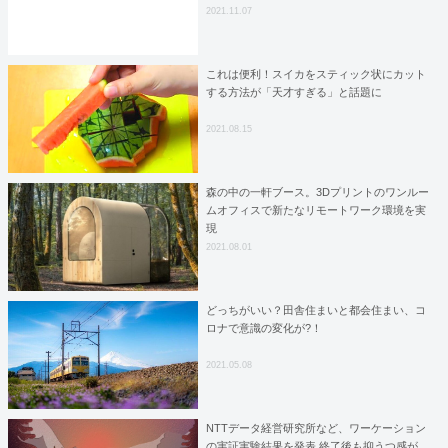
2021.11.07
これは便利！スイカをスティック状にカット
する方法が「天才すぎる」と話題に
2021.08.15
森の中の一軒ブース。3Dプリントのワンルー
ムオフィスで新たなリモートワーク環境を実
現
2021.08.01
どっちがいい？田舎住まいと都会住まい、コ
ロナで意識の変化が?！
2021.05.08
NTTデータ経営研究所など、ワーケーション
の実証実験結果を発表 終了後も抑うつ感が