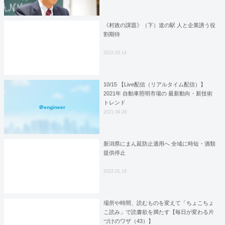
《村政の課題》（下）道の駅 人と企業誘う役
割期待
2022.03.14
10/15 【Live配信（リアルタイム配信）】
2021年 自動車照明市場の 最新動向・新技術
トレンド
＠engineer
2021.09.29
新潟県にまん延防止適用へ 全域に時短・酒類
提供停止
2022.01.19
場所や時間、読むものを変えて「ちょこちょ
こ読み」で読書欲を満たす【毎日が変わる片
づけのワザ（43）】