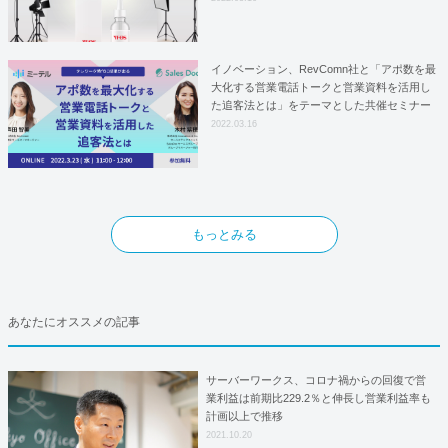
としての基本合意契約を締結
イノベーション、RevComn社と「アポ数を最
大化する営業電話トークと営業資料を活用し
た追客法とは」をテーマとした共催セミナー
を開催！
2022.03.16
もっとみる
あなたにオススメの記事
サーバーワークス、コロナ禍からの回復で営
業利益は前期比229.2％と伸長し営業利益率も
計画以上で推移
2021.10.20